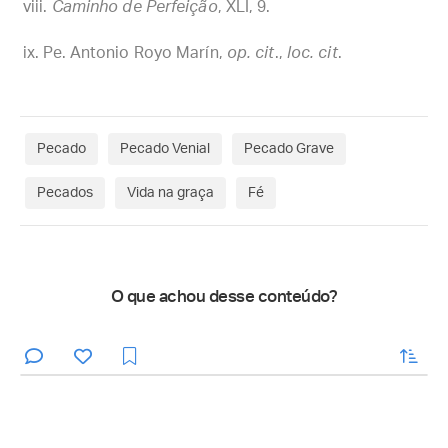
Caminho de Perfeição
, XLI, 9.
Pe. Antonio Royo Marín,
op. cit
.,
loc. cit
.
Pecado
Pecado Venial
Pecado Grave
Pecados
Vida na graça
Fé
O que achou desse conteúdo?
enviar