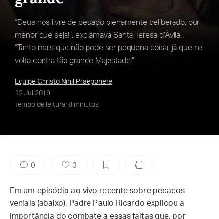
“Deus nos livre de pecado plenamente deliberado, por
menor que seja!”, exclamava Santa Teresa d’Ávila.
“Tanto mais que não pode ser pequena coisa, já que se
volta contra tão grande Majestade!”
Equipe Christo Nihil Praeponere
12.Jul.2019
Tempo de leitura: 8 minutos
0
3
Em um episódio ao vivo recente sobre pecados
veniais (abaixo), Padre Paulo Ricardo explicou a
importância do combate a essas faltas que, por