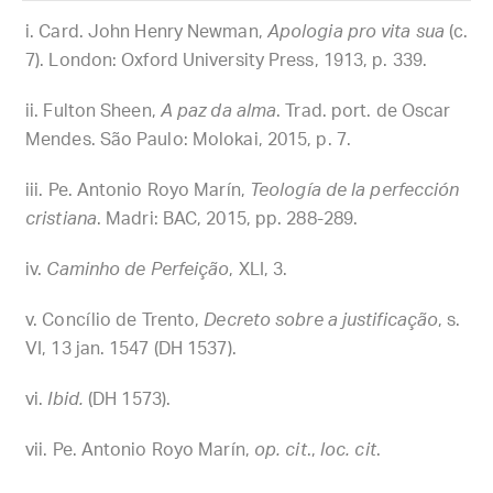
Card. John Henry Newman,
Apologia pro vita sua
(c.
7). London: Oxford University Press, 1913, p. 339.
Fulton Sheen,
A paz da alma
. Trad. port. de Oscar
Mendes. São Paulo: Molokai, 2015, p. 7.
Pe. Antonio Royo Marín,
Teología de la perfección
cristiana
. Madri: BAC, 2015, pp. 288-289.
Caminho de Perfeição
, XLI, 3.
Concílio de Trento,
Decreto sobre a justificação
, s.
VI, 13 jan. 1547 (DH 1537).
Ibid.
(DH 1573).
Pe. Antonio Royo Marín,
op. cit
.,
loc. cit
.