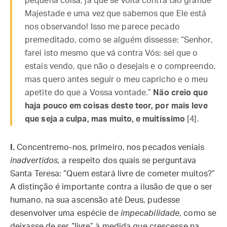
pequena coisa, já que se volta contra tão grande
Majestade e uma vez que sabemos que Ele está
nos observando! Isso me parece pecado
premeditado, como se alguém dissesse: “Senhor,
farei isto mesmo que vá contra Vós; sei que o
estais vendo, que não o desejais e o compreendo,
mas quero antes seguir o meu capricho e o meu
apetite do que a Vossa vontade.”
Não creio que
haja pouco em coisas deste teor, por mais leve
que seja a culpa, mas muito, e muitíssimo
[4].
I.
Concentremo-nos, primeiro, nos pecados veniais
inadvertidos
, a respeito dos quais se perguntava
Santa Teresa: “Quem estará livre de cometer muitos?”
A distinção é importante contra a ilusão de que o ser
humano, na sua ascensão até Deus, pudesse
desenvolver uma espécie de
impecabilidade
, como se
deixasse de ser “livre” à medida que crescesse na