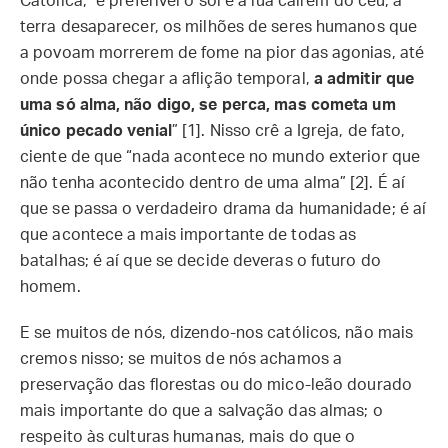
Católica, “é preferível o sol e a lua caírem do céu, a
terra desaparecer, os milhões de seres humanos que
a povoam morrerem de fome na pior das agonias, até
onde possa chegar a aflição temporal,
a admitir que
uma só alma, não digo, se perca, mas cometa um
único pecado venial
” [1]. Nisso crê a Igreja, de fato,
ciente de que “nada acontece no mundo exterior que
não tenha acontecido dentro de uma alma” [2]. É aí
que se passa o verdadeiro drama da humanidade; é aí
que acontece a mais importante de todas as
batalhas; é aí que se decide deveras o futuro do
homem.
E se muitos de nós, dizendo-nos católicos, não mais
cremos nisso; se muitos de nós achamos a
preservação das florestas ou do mico-leão dourado
mais importante do que a salvação das almas; o
respeito às culturas humanas, mais do que o