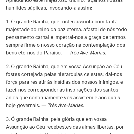
Aplaudindo este majestoso triunfo, façamos nossas
humildes súplicas, invocando-a assim:
1.
Ó grande Rainha, que fostes assunta com tanta
majestade ao reino da paz eterna: afastai de nós todo
pensamento carnal e impetrai-nos a graça de termos
sempre firme o nosso coração na contemplação dos
bens eternos do Paraíso. —
Três Ave-Marias
.
2.
Ó grande Rainha, que em vossa Assunção ao Céu
fostes cortejada pelas hierarquias celestes: dai-nos
força para resistir às insídias dos nossos inimigos, e
fazei-nos corresponder às inspirações dos santos
anjos que continuamente vos assistem e aos quais
hoje governais. —
Três Ave-Marias
.
3.
Ó grande Rainha, pela glória que em vossa
Assunção ao Céu recebestes das almas libertas, por