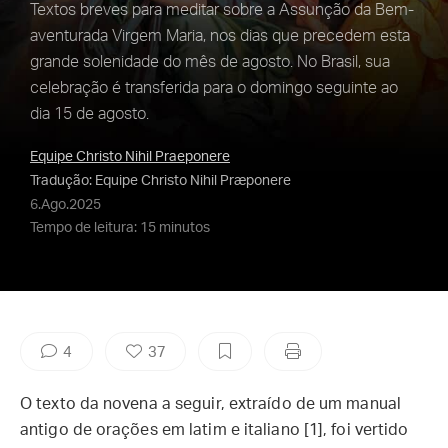
Textos breves para meditar sobre a Assunção da Bem-
aventurada Virgem Maria, nos dias que precedem esta
grande solenidade do mês de agosto. No Brasil, sua
celebração é transferida para o domingo seguinte ao
dia 15 de agosto.
Equipe Christo Nihil Praeponere
Tradução: Equipe Christo Nihil Præponere
6.Ago.2025
Tempo de leitura: 15 minutos
4
37
O texto da novena a seguir, extraído de um manual
antigo de orações em latim e italiano [1], foi vertido