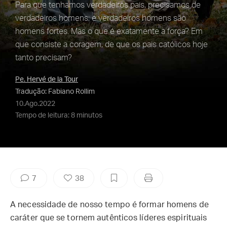
Para que tenhamos verdadeiros pais, precisamos de
verdadeiros homens; e verdadeiros homens são
homens fortes. Mas o que é exatamente a força? Em
que consiste a coragem, de que os pais católicos hoje
tanto precisam?
Pe. Hervé de la Tour
Tradução: Fabiano Rollim
10.Ago.2022
Tempo de leitura: 8 minutos
7
38
A necessidade de nosso tempo é formar homens de
caráter que se tornem autênticos líderes espirituais