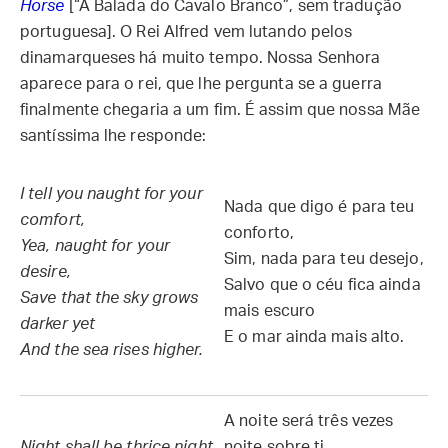
Horse
[“A Balada do Cavalo Branco”, sem tradução
portuguesa]. O Rei Alfred vem lutando pelos
dinamarqueses há muito tempo. Nossa Senhora
aparece para o rei, que lhe pergunta se a guerra
finalmente chegaria a um fim. É assim que nossa Mãe
santíssima lhe responde:
I tell you naught for your
Nada que digo é para teu
comfort,
conforto,
Yea, naught for your
Sim, nada para teu desejo,
desire,
Salvo que o céu fica ainda
Save that the sky grows
mais escuro
darker yet
E o mar ainda mais alto.
And the sea rises higher.
A noite será três vezes
Night shall be thrice night
noite sobre ti,