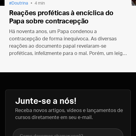
Doutrina
4 min
Reações proféticas à encíclica do
Papa sobre contracepção
Há noventa anos, um Papa condenou a
contracepção de forma inequívoca. As diversas
reações ao documento papal revelaram-se
proféticas, infelizmente para o mal. Porém, um leigo
comentou a encíclica de forma brilhante.
Junte-se a nós!
Receba novos artigos, vídeos e lançamentos de
cursos diretamente em seu e-mail.
Nome completo