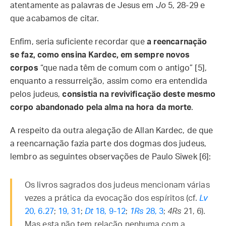
atentamente as palavras de Jesus em
Jo
5, 28-29 e
que acabamos de citar.
Enfim, seria suficiente recordar que
a reencarnação
se faz, como ensina Kardec, em sempre novos
corpos
“que nada têm de comum com o antigo” [5],
enquanto a ressurreição, assim como era entendida
pelos judeus,
consistia na revivificação deste mesmo
corpo abandonado pela alma na hora da morte
.
A respeito da outra alegação de Allan Kardec, de que
a reencarnação fazia parte dos dogmas dos judeus,
lembro as seguintes observações de Paulo Siwek [6]:
Os livros sagrados dos judeus mencionam várias
vezes a prática da evocação dos espíritos (cf.
Lv
20, 6.27
;
19, 31
;
Dt
18, 9-12
;
1Rs
28, 3
;
4Rs
21, 6).
Mas esta não tem relação nenhuma com a