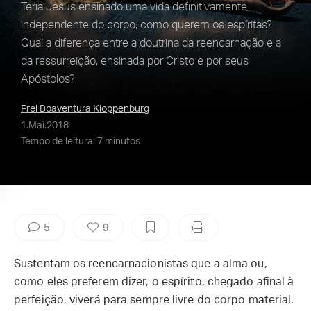
Teria Jesus ensinado uma vida definitivamente
independente do corpo, como querem os espíritas?
Qual a diferença entre a doutrina da reencarnação e a
da ressurreição, ensinada por Cristo e por seus
Apóstolos?
Frei Boaventura Kloppenburg
1.Mai.2018
Tempo de leitura: 7 minutos
5
9
Sustentam os reencarnacionistas que a alma ou,
como eles preferem dizer, o espírito, chegado afinal à
perfeição, viverá para sempre livre do corpo material.