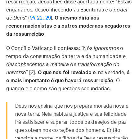
ressurreição, Jesus lhes disse acertadamente: “Estais
enganados, desconhecendo as Escrituras
e o poder
de Deus
” (
Mt
22, 29
).
O mesmo diria aos
reencarnacionistas e a outros modernos negadores
da ressurreição
.
O Concílio Vaticano II confessa: “Nós
ignoramos
o
tempo da consumação da terra e da humanidade e
desconhecemos a maneira de transformação do
universo
” [2].
O que nos foi revelado e
, na verdade,
é
o mais importante é que haverá ressurreição
. O
quando e o como são questões secundárias:
Deus nos ensina que nos prepara morada nova e
nova terra. Nela habita a justiça e sua felicidade
irá satisfazer e superar todos os desejos de paz
que sobem nos corações dos homens. Então,
vencida a morte, os filhos de Deus ressuscitarão