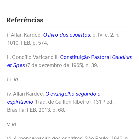
Referências
Allan Kardec,
O livro dos espíritos
, p. IV, c. 2, n.
1010. FEB, p. 574.
Concílio Vaticano II,
Constituição Pastoral
Gaudium
et Spes
(7 de dezembro de 1965), n. 39.
Id
.
Allan Kardec,
O evangelho segundo o
espiritismo
(trad. de Guillon Ribeiro), 131.ª ed.,
Brasília: FEB, 2013, p. 68.
Id
.
A reencarnação dos espíritos
, São Paulo, 1946, p.