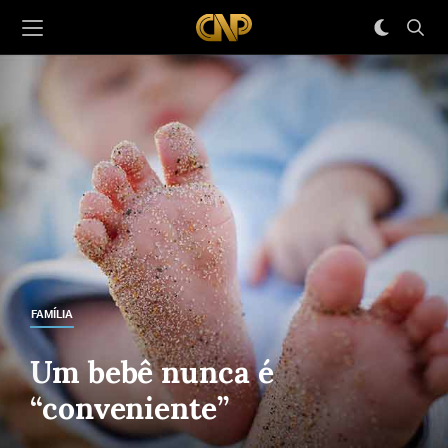
FAMÍLIA
Um bebê nunca é
“conveniente”