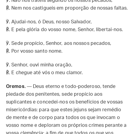
℣. Não nos trateis segundo os nossos pecados,
℟. Nem nos castigueis em proporção de nossas faltas.
℣. Ajudai-nos, ó Deus, nosso Salvador,
℟. E pela glória do vosso nome, Senhor, libertai-nos.
℣. Sede propício, Senhor, aos nossos pecados,
℟. Por vosso santo nome.
℣. Senhor, ouvi minha oração,
℟. E chegue até vós o meu clamor.
Oremos.
— Deus eterno e todo-poderoso, tende
piedade dos penitentes, sede propício aos
suplicantes e concedei-nos os benefícios de vossas
misericórdias: para que estes jejuns sejam remédio
de mente e de corpo para todos os que invocam o
vosso nome e deploram os próprios crimes perante a
vossa clemência; a fim de que todos os que vos