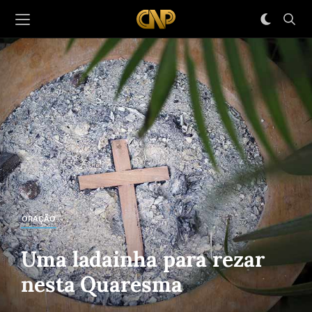
ORAÇÃO
Uma ladainha para rezar
nesta Quaresma