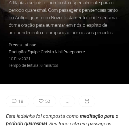
A litania a seguir foi composta especialmente para o
período quaresmal. Com passagens penitenciais tanto
do Antigo quanto do Novo Testamento, pode ser uma
ótima oração para aumentar em nós o espírito de
arrependimento e compunção por nossos pecados.
Preces Latinae
Tradução: Equipe Christo Nihil Praeponere
10.Fev.2021
Tempo de leitura: 6 minutos
18
52
Esta ladainha foi composta como
meditação para o
período quaresmal
. Seu foco está em passagens