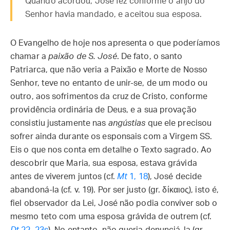
Quando acordou, José fez conforme o anjo do
Senhor havia mandado, e aceitou sua esposa.
O Evangelho de hoje nos apresenta o que poderíamos
chamar a
paixão de S. José
. De fato, o santo
Patriarca, que não veria a Paixão e Morte de Nosso
Senhor, teve no entanto de unir-se, de um modo ou
outro, aos sofrimentos da cruz de Cristo, conforme
providência ordinária de Deus, e a sua provação
consistiu justamente nas
angústias
que ele precisou
sofrer ainda durante os esponsais com a Virgem SS.
Eis o que nos conta em detalhe o Texto sagrado. Ao
descobrir que Maria, sua esposa, estava grávida
antes de viverem juntos (cf.
Mt
1, 18
), José decide
abandoná-la (cf. v. 19). Por ser justo (gr. δίκαιος), isto é,
fiel observador da Lei, José não podia conviver sob o
mesmo teto com uma esposa grávida de outrem (cf.