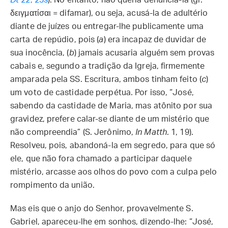
Dt
22, 23s
). No entanto, não queria denunciá-la (gr.
δειγματίσαι = difamar), ou seja, acusá-la de adultério
diante de juízes ou entregar-lhe publicamente uma
carta de repúdio, pois (
a
) era incapaz de duvidar de
sua inocência, (
b
) jamais acusaria alguém sem provas
cabais e, segundo a tradição da Igreja, firmemente
amparada pela SS. Escritura, ambos tinham feito (
c
)
um voto de castidade perpétua. Por isso, “José,
sabendo da castidade de Maria, mas atônito por sua
gravidez, prefere calar-se diante de um mistério que
não compreendia” (S. Jerônimo,
In Matth
. 1, 19).
Resolveu, pois, abandoná-la em segredo, para que só
ele, que não fora chamado a participar daquele
mistério, arcasse aos olhos do povo com a culpa pelo
rompimento da união.
Mas eis que o anjo do Senhor, provavelmente S.
Gabriel, apareceu-lhe em sonhos, dizendo-lhe: “José,