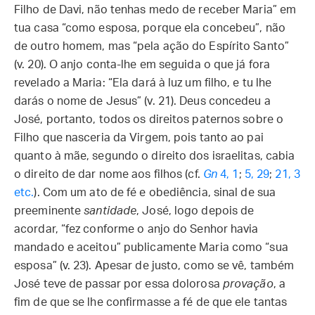
Filho de Davi, não tenhas medo de receber Maria” em
tua casa “como esposa, porque ela concebeu”, não
de outro homem, mas “pela ação do Espírito Santo”
(v. 20). O anjo conta-lhe em seguida o que já fora
revelado a Maria: “Ela dará à luz um filho, e tu lhe
darás o nome de Jesus” (v. 21). Deus concedeu a
José, portanto, todos os direitos paternos sobre o
Filho que nasceria da Virgem, pois tanto ao pai
quanto à mãe, segundo o direito dos israelitas, cabia
o direito de dar nome aos filhos (cf.
Gn
4, 1
;
5, 29
;
21, 3
etc.
). Com um ato de fé e obediência, sinal de sua
preeminente
santidade
, José, logo depois de
acordar, “fez conforme o anjo do Senhor havia
mandado e aceitou” publicamente Maria como “sua
esposa” (v. 23). Apesar de justo, como se vê, também
José teve de passar por essa dolorosa
provação
, a
fim de que se lhe confirmasse a fé de que ele tantas