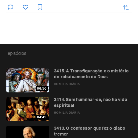
enviar
episódios
3415. A Transfiguração e o mistério
do rebaixamento de Deus
HOMILIA DIÁRIA
06:50
3414. Sem humilhar-se, não há vida
espiritual
HOMILIA DIÁRIA
04:49
3413. O confessor que fez o diabo
tremer