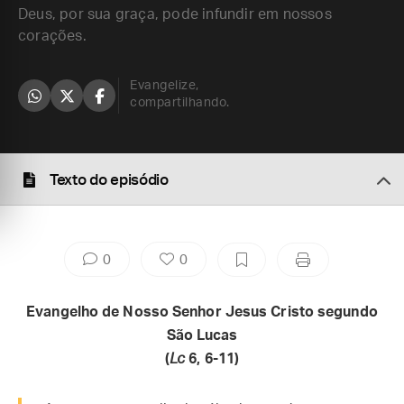
Deus, por sua graça, pode infundir em nossos
corações.
Evangelize,
compartilhando.
Texto do episódio
0
0
Evangelho de Nosso Senhor Jesus Cristo segundo
São Lucas
(
Lc
6, 6-11)