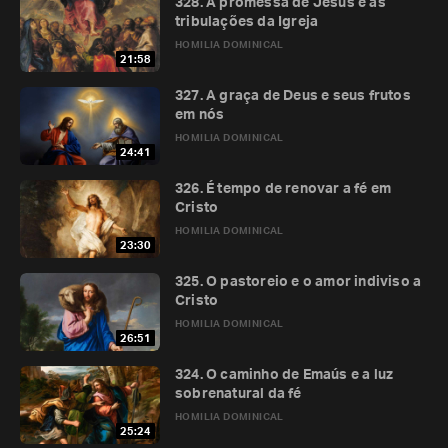
328. A promessa de Jesus e as
tribulações da Igreja
HOMILIA DOMINICAL
21:58
327. A graça de Deus e seus frutos
em nós
HOMILIA DOMINICAL
24:41
326. É tempo de renovar a fé em
Cristo
HOMILIA DOMINICAL
23:30
325. O pastoreio e o amor indiviso a
Cristo
HOMILIA DOMINICAL
26:51
324. O caminho de Emaús e a luz
sobrenatural da fé
HOMILIA DOMINICAL
25:24