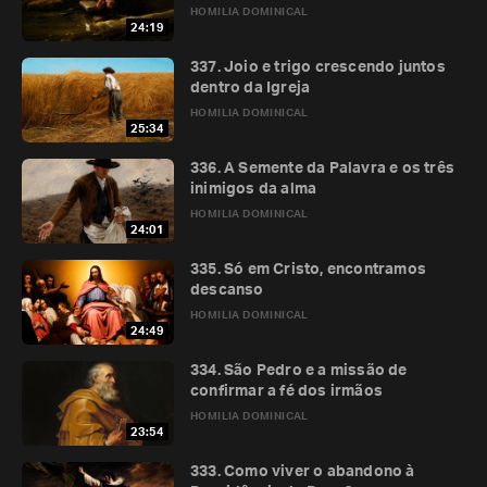
HOMILIA DOMINICAL
24:19
337. Joio e trigo crescendo juntos
dentro da Igreja
HOMILIA DOMINICAL
25:34
336. A Semente da Palavra e os três
inimigos da alma
HOMILIA DOMINICAL
24:01
335. Só em Cristo, encontramos
descanso
HOMILIA DOMINICAL
24:49
334. São Pedro e a missão de
confirmar a fé dos irmãos
HOMILIA DOMINICAL
23:54
333. Como viver o abandono à