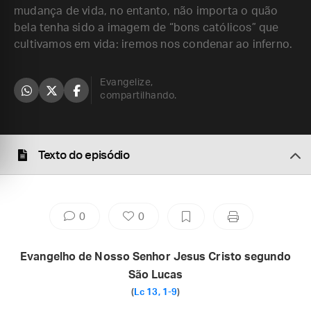
mudança de vida, no entanto, não importa o quão
bela tenha sido a imagem de “bons católicos” que
cultivamos em vida: iremos nos condenar ao inferno.
Evangelize,
compartilhando.
Texto do episódio
0
0
Evangelho de Nosso Senhor Jesus Cristo segundo
São Lucas
(
Lc 13, 1-9
)