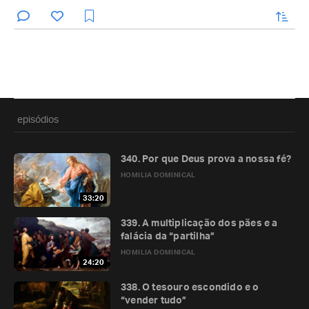
enviar
episódios
340. Por que Deus prova a nossa fé?
HOMILIA DOMINICAL
33:20
339. A multiplicação dos pães e a
falácia da “partilha”
HOMILIA DOMINICAL
24:20
338. O tesouro escondido e o
“vender tudo”