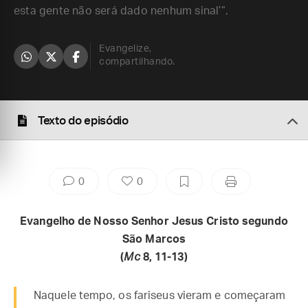
esta gente não será dado nenhum sinal’”.
Evangelize,
compartilhando.
Texto do episódio
0
0
Evangelho de Nosso Senhor Jesus Cristo segundo
São Marcos
(
Mc
8, 11-13)
Naquele tempo, os fariseus vieram e começaram