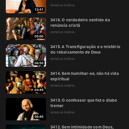
HOMILIA DIÁRIA
12:41
3416. O verdadeiro sentido da
renúncia cristã
HOMILIA DIÁRIA
05:00
3415. A Transfiguração e o mistério
do rebaixamento de Deus
HOMILIA DIÁRIA
06:50
3414. Sem humilhar-se, não há vida
espiritual
HOMILIA DIÁRIA
04:49
3413. O confessor que fez o diabo
tremer
HOMILIA DIÁRIA
06:46
3412. Sem intimidade com Deus,