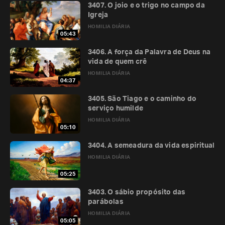
3407. O joio e o trigo no campo da
Igreja
HOMILIA DIÁRIA
05:43
3406. A força da Palavra de Deus na
vida de quem crê
HOMILIA DIÁRIA
04:37
3405. São Tiago e o caminho do
serviço humilde
HOMILIA DIÁRIA
05:10
3404. A semeadura da vida espiritual
HOMILIA DIÁRIA
05:25
3403. O sábio propósito das
parábolas
HOMILIA DIÁRIA
05:05