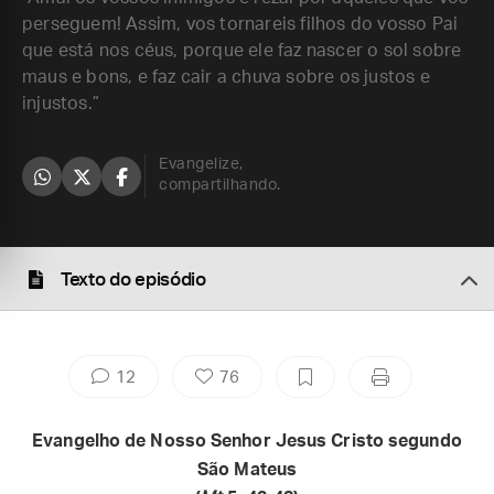
perseguem! Assim, vos tornareis filhos do vosso Pai
que está nos céus, porque ele faz nascer o sol sobre
maus e bons, e faz cair a chuva sobre os justos e
injustos.”
Evangelize,
compartilhando.
Texto do episódio
12
76
Evangelho de Nosso Senhor Jesus Cristo segundo
São Mateus