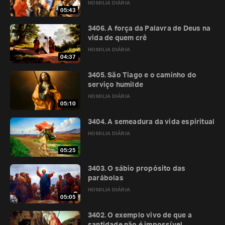
HOMILIA DIÁRIA
05:43
3406. A força da Palavra de Deus na
vida de quem crê
HOMILIA DIÁRIA
04:37
3405. São Tiago e o caminho do
serviço humilde
HOMILIA DIÁRIA
05:10
3404. A semeadura da vida espiritual
HOMILIA DIÁRIA
05:25
3403. O sábio propósito das
parábolas
HOMILIA DIÁRIA
05:05
3402. O exemplo vivo de que a