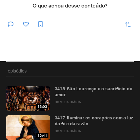
O que achou desse conteúdo?
enviar
episódios
3418. São Lourenço e o sacrifício de
amor
HOMILIA DIÁRIA
13:03
3417. Iluminar os corações com a luz
da fé e da razão
HOMILIA DIÁRIA
12:41