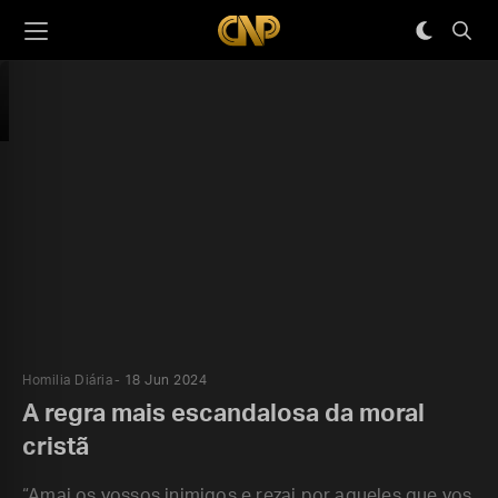
Homilia Diária
18 Jun 2024
A regra mais escandalosa da moral
cristã
“Amai os vossos inimigos e rezai por aqueles que vos