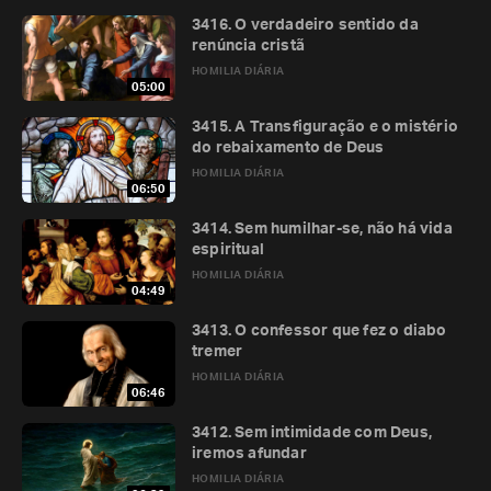
3416. O verdadeiro sentido da
renúncia cristã
HOMILIA DIÁRIA
05:00
3415. A Transfiguração e o mistério
do rebaixamento de Deus
HOMILIA DIÁRIA
06:50
3414. Sem humilhar-se, não há vida
espiritual
HOMILIA DIÁRIA
04:49
3413. O confessor que fez o diabo
tremer
HOMILIA DIÁRIA
06:46
3412. Sem intimidade com Deus,
iremos afundar
HOMILIA DIÁRIA