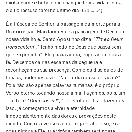
minha carne e bebe o meu sangue tem a vida eterna,
e eu o ressuscitarei no último dia” (
Jo
6, 54
).
É a Páscoa do Senhor, a passagem da morte para a
Ressurreição. Mas também é a passagem de Deus por
nossa vida hoje. Santo Agostinho dizia: “
Timeo Deum
transeuntem
”, “Tenho medo de Deus que passa sem
que eu perceba”. Ele passa agora, esperando nossa
fé. Deixemos cair as escamas da cegueira e
reconheçamos sua presença. Como os discípulos de
Emaús, podemos dizer: “Não ardia nosso coração?”.
Pois não são apenas palavras humanas, é o próprio
Verbo eterno tocando nossa alma. Façamos, pois, um
ato de fé: “
Dominus est
”, “É o Senhor!”. E ao fazermos
isso, já começamos a viver a eternidade,
independentemente das dores e provações deste
mundo. Cristo já venceu a morte, já é vitorioso, e se
nos unirmos a Ele, sua vitória também será nossa.