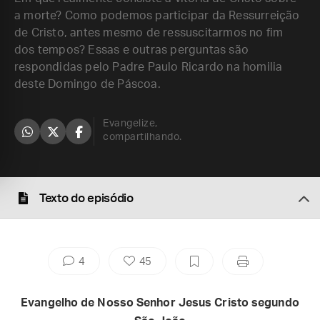
a morte? Como podemos participar da Ressurreição
de Cristo, antes mesmo de ressuscitarmos no fim
dos tempos? Essas e outras perguntas são
respondidas pelo Padre Paulo Ricardo na homilia
deste Domingo de Páscoa.
Evangelize,
compartilhando.
Texto do episódio
4
45
Evangelho de Nosso Senhor Jesus Cristo segundo