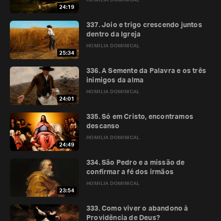
HOMILIA DOMINICAL
24:19
337. Joio e trigo crescendo juntos
dentro da Igreja
HOMILIA DOMINICAL
25:34
336. A Semente da Palavra e os três
inimigos da alma
HOMILIA DOMINICAL
24:01
335. Só em Cristo, encontramos
descanso
HOMILIA DOMINICAL
24:49
334. São Pedro e a missão de
confirmar a fé dos irmãos
HOMILIA DOMINICAL
23:54
333. Como viver o abandono à
Providência de Deus?