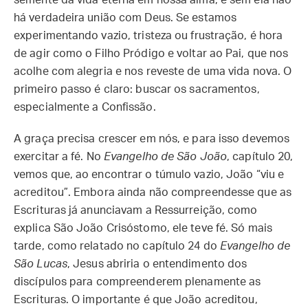
semente da vida eterna em nossa alma, e sem ela não
há verdadeira união com Deus. Se estamos
experimentando vazio, tristeza ou frustração, é hora
de agir como o Filho Pródigo e voltar ao Pai, que nos
acolhe com alegria e nos reveste de uma vida nova. O
primeiro passo é claro: buscar os sacramentos,
especialmente a Confissão.
A graça precisa crescer em nós, e para isso devemos
exercitar a fé. No
Evangelho de São João
, capítulo 20,
vemos que, ao encontrar o túmulo vazio, João “viu e
acreditou”. Embora ainda não compreendesse que as
Escrituras já anunciavam a Ressurreição, como
explica São João Crisóstomo, ele teve fé. Só mais
tarde, como relatado no capítulo 24 do
Evangelho de
São Lucas
, Jesus abriria o entendimento dos
discípulos para compreenderem plenamente as
Escrituras. O importante é que João acreditou,