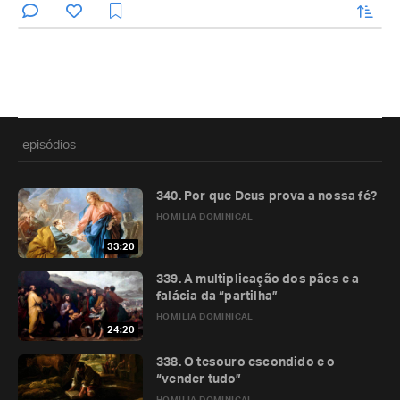
enviar
episódios
340. Por que Deus prova a nossa fé?
HOMILIA DOMINICAL
33:20
339. A multiplicação dos pães e a
falácia da “partilha”
HOMILIA DOMINICAL
24:20
338. O tesouro escondido e o
“vender tudo”