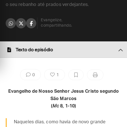
o seu rebanho até prados verdejantes.
Evangelize,
compartilhando.
Texto do episódio
0
1
Evangelho de Nosso Senhor Jesus Cristo segundo
São Marcos
(
Mc
8, 1-10)
Naqueles dias, como havia de novo grande