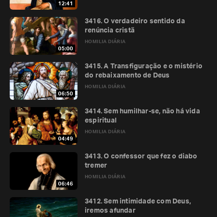
12:41
3416. O verdadeiro sentido da
renúncia cristã
HOMILIA DIÁRIA
05:00
3415. A Transfiguração e o mistério
do rebaixamento de Deus
HOMILIA DIÁRIA
06:50
3414. Sem humilhar-se, não há vida
espiritual
HOMILIA DIÁRIA
04:49
3413. O confessor que fez o diabo
tremer
HOMILIA DIÁRIA
06:46
3412. Sem intimidade com Deus,
iremos afundar