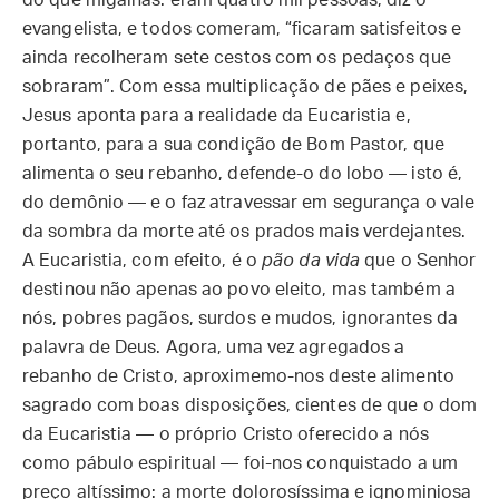
do que migalhas: eram quatro mil pessoas, diz o
evangelista, e todos comeram, “ficaram satisfeitos e
ainda recolheram sete cestos com os pedaços que
sobraram”. Com essa multiplicação de pães e peixes,
Jesus aponta para a realidade da Eucaristia e,
portanto, para a sua condição de Bom Pastor, que
alimenta o seu rebanho, defende-o do lobo — isto é,
do demônio — e o faz atravessar em segurança o vale
da sombra da morte até os prados mais verdejantes.
A Eucaristia, com efeito, é o
pão da vida
que o Senhor
destinou não apenas ao povo eleito, mas também a
nós, pobres pagãos, surdos e mudos, ignorantes da
palavra de Deus. Agora, uma vez agregados a
rebanho de Cristo, aproximemo-nos deste alimento
sagrado com boas disposições, cientes de que o dom
da Eucaristia — o próprio Cristo oferecido a nós
como pábulo espiritual — foi-nos conquistado a um
preço altíssimo: a morte dolorosíssima e ignominiosa