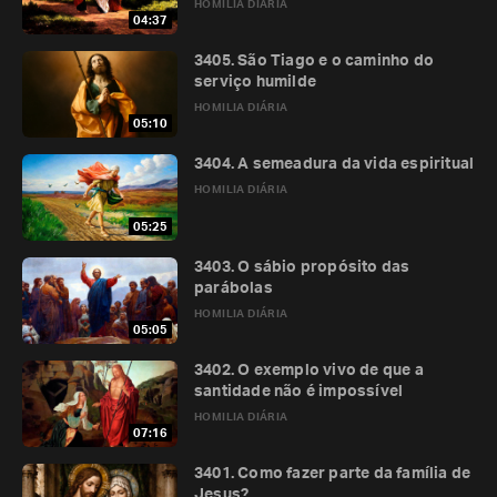
HOMILIA DIÁRIA
04:37
3405. São Tiago e o caminho do
serviço humilde
HOMILIA DIÁRIA
05:10
3404. A semeadura da vida espiritual
HOMILIA DIÁRIA
05:25
3403. O sábio propósito das
parábolas
HOMILIA DIÁRIA
05:05
3402. O exemplo vivo de que a
santidade não é impossível
HOMILIA DIÁRIA
07:16
3401. Como fazer parte da família de
Jesus?