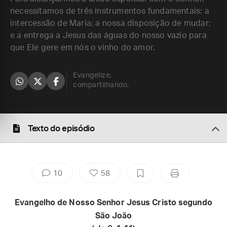
necessitamos de três instrumentos fundamentais: a
intercessão de Maria; a nossa disposição de mudar;
e a entrega a Jesus das águas do nosso vazio para
que Ele gere em nós o vinho do amor.
Evangelize,
compartilhando.
Texto do episódio
10
58
Evangelho de Nosso Senhor Jesus Cristo segundo
São João