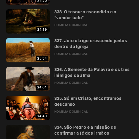
24:20
338. O tesouro escondido e o
“vender tudo”
HOMILIA DOMINICAL
24:19
337. Joio e trigo crescendo juntos
dentro da Igreja
HOMILIA DOMINICAL
25:34
336. A Semente da Palavra e os três
inimigos da alma
HOMILIA DOMINICAL
24:01
335. Só em Cristo, encontramos
descanso
HOMILIA DOMINICAL
24:49
334. São Pedro e a missão de
confirmar a fé dos irmãos