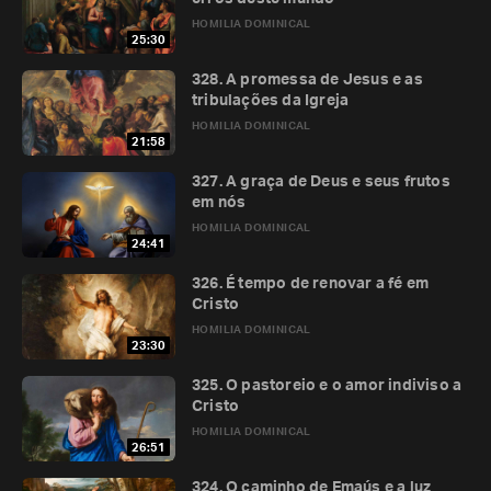
HOMILIA DOMINICAL
25:30
328. A promessa de Jesus e as
tribulações da Igreja
HOMILIA DOMINICAL
21:58
327. A graça de Deus e seus frutos
em nós
HOMILIA DOMINICAL
24:41
326. É tempo de renovar a fé em
Cristo
HOMILIA DOMINICAL
23:30
325. O pastoreio e o amor indiviso a
Cristo
HOMILIA DOMINICAL
26:51
324. O caminho de Emaús e a luz