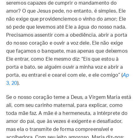
seremos capazes de cumprir o mandamento do
amor? O que Jesus pede, no entanto, é simples. Ele
não exige que providenciemos o vinho do amor; Ele
só pede que levemos até Ele a água do nosso nada.
Precisamos assentir com a obediência, abrir a porta
do nosso coração e ouvir a voz dele. Ele não exige
que façamos o banquete, mas apenas que deixemos
Ele entrar, como Ele mesmo diz: “Eis que estou à
porta e bato, se alguém ouvir a minha voz e abrir a
porta, eu entrarei e cearei com ele, e ele comigo” (
Ap
3, 20
).
Se o nosso coração teme a Deus, a Virgem Maria está
ali, com seu carinho maternal, para explicar, como
toda mãe faz. A mãe é a hermeneuta, a intérprete do
amor do pai, que às vezes é exigente e desafiador,
mas ela o transmite de forma compreensível e
acolhedora. Com seu jeito amoroso, Maria diz-nos: