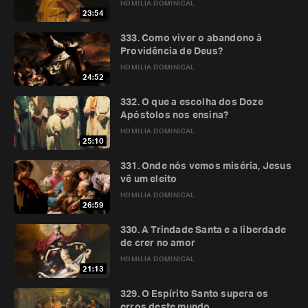
HOMILIA DOMINICAL
23:54
333. Como viver o abandono à
Providência de Deus?
HOMILIA DOMINICAL
24:52
332. O que a escolha dos Doze
Apóstolos nos ensina?
HOMILIA DOMINICAL
25:10
331. Onde nós vemos miséria, Jesus
vê um eleito
HOMILIA DOMINICAL
26:59
330. A Trindade Santa e a liberdade
de crer no amor
HOMILIA DOMINICAL
21:13
329. O Espírito Santo supera os
erros deste mundo