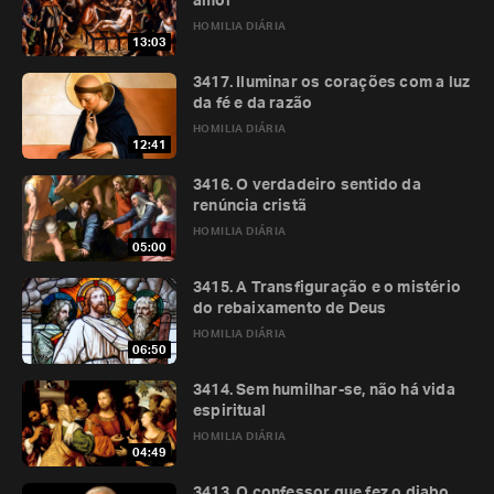
amor
HOMILIA DIÁRIA
13:03
3417. Iluminar os corações com a luz
da fé e da razão
HOMILIA DIÁRIA
12:41
3416. O verdadeiro sentido da
renúncia cristã
HOMILIA DIÁRIA
05:00
3415. A Transfiguração e o mistério
do rebaixamento de Deus
HOMILIA DIÁRIA
06:50
3414. Sem humilhar-se, não há vida
espiritual
HOMILIA DIÁRIA
04:49
3413. O confessor que fez o diabo