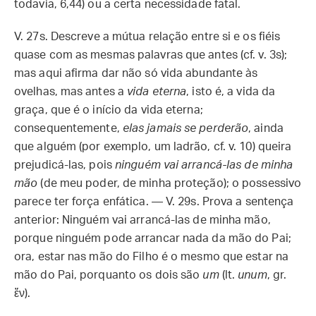
todavia, 6,44) ou a certa necessidade fatal.
V. 27s.
Descreve a mútua relação entre si e os fiéis
quase com as mesmas palavras que antes (cf. v. 3s);
mas aqui afirma dar não só vida abundante às
ovelhas, mas antes a
vida eterna
, isto é, a vida da
graça, que é o início da vida eterna;
consequentemente,
elas jamais se perderão
, ainda
que alguém (por exemplo, um ladrão, cf. v. 10) queira
prejudicá-las, pois
ninguém vai arrancá-las de minha
mão
(de meu poder, de minha proteção); o possessivo
parece ter força enfática. — V. 29s. Prova a sentença
anterior: Ninguém vai arrancá-las de minha mão,
porque ninguém pode arrancar nada da mão do Pai;
ora, estar nas mão do Filho é o mesmo que estar na
mão do Pai, porquanto os dois são
um
(lt.
unum
, gr.
ἕν).