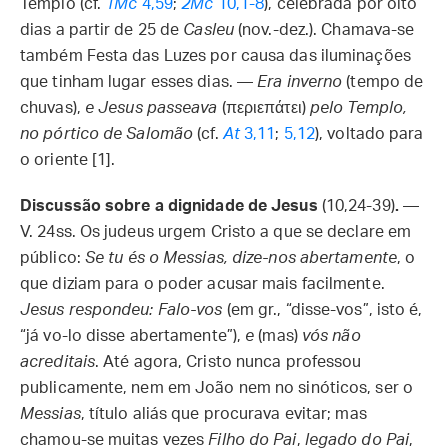
Templo (cf.
1Mc
4,59
;
2Mc
10,1-8
), celebrada por oito
dias a partir de 25 de
Casleu
(nov.-dez.). Chamava-se
também Festa das Luzes por causa das iluminações
que tinham lugar esses dias. —
Era inverno
(tempo de
chuvas),
e Jesus passeava
(περιεπάτει)
pelo Templo,
no pórtico de Salomão
(cf.
At
3,11
;
5,12
), voltado para
o oriente [1].
Discussão sobre a dignidade de Jesus
(10,24-39)
.
—
V. 24ss. Os judeus urgem Cristo a que se declare em
público:
Se tu és o Messias, dize-nos abertamente
, o
que diziam para o poder acusar mais facilmente.
Jesus respondeu: Falo-vos
(em gr., “disse-vos”, isto é,
“já vo-lo disse abertamente”),
e
(mas)
vós não
acreditais
. Até agora, Cristo nunca professou
publicamente, nem em João nem no sinóticos, ser o
Messias
, título aliás que procurava evitar; mas
chamou-se muitas vezes
Filho do Pai
,
legado do Pai
,