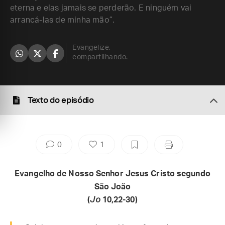
eterna e elas jamais se perderão. E ninguém vai
arrancá-las de minha mão”.
Evangelize,
compartilhando.
Texto do episódio
0
1
Evangelho de Nosso Senhor Jesus Cristo segundo
São João
(
Jo
10,22-30)