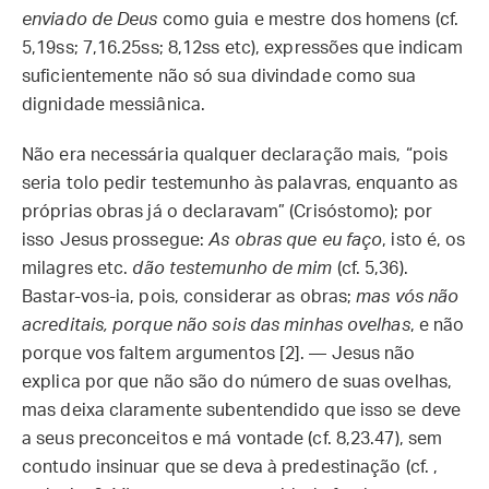
enviado de Deus
como guia e mestre dos homens (cf.
5,19ss; 7,16.25ss; 8,12ss etc), expressões que indicam
suficientemente não só sua divindade como sua
dignidade messiânica.
Não era necessária qualquer declaração mais, “pois
seria tolo pedir testemunho às palavras, enquanto as
próprias obras já o declaravam” (Crisóstomo); por
isso Jesus prossegue:
As obras que eu faço
, isto é, os
milagres etc.
dão testemunho de mim
(cf. 5,36).
Bastar-vos-ia, pois, considerar as obras;
mas vós não
acreditais, porque não sois das minhas ovelhas
, e não
porque vos faltem argumentos [2]. — Jesus não
explica por que não são do número de suas ovelhas,
mas deixa claramente subentendido que isso se deve
a seus preconceitos e má vontade (cf. 8,23.47), sem
contudo insinuar que se deva à predestinação (cf. ,