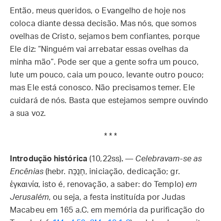
Então, meus queridos, o Evangelho de hoje nos
coloca diante dessa decisão. Mas nós, que somos
ovelhas de Cristo, sejamos bem confiantes, porque
Ele diz: “Ninguém vai arrebatar essas ovelhas da
minha mão”. Pode ser que a gente sofra um pouco,
lute um pouco, caia um pouco, levante outro pouco;
mas Ele está conosco. Não precisamos temer. Ele
cuidará de nós. Basta que estejamos sempre ouvindo
a sua voz.
* * *
Introdução histórica
(10,22ss)
.
—
Celebravam-se as
Encênias
(hebr. חָנֻכָּה, iniciação, dedicação; gr.
ἐγκαινία, isto é, renovação, a saber: do Templo)
em
Jerusalém
, ou seja, a festa instituída por Judas
Macabeu em 165 a.C. em memória da purificação do