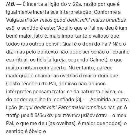
N.B.
— É incerta a lição do v. 29a, razão por que é
igualmente incerta sua interpretação. Conforme a
Vulgata (
Pater meus quod dedit mihi maius omnibus
est
), o sentido é este: “Aquilo que o Pai me deu é (um
bem) maior, isto é, mais importante e valioso que
todos (os outros bens)”. Qual é o dom do Pai? Não o
diz, mas pelo contexto não pode ser senão o rebanho
espiritual, os fiéis (a Igreja, segundo Calmet), o que
muitos notam com acerto. No entanto, parece
inadequado chamar às ovelhas o maior dom que
Cristo recebeu do Pai, por isso não poucos
intérpretes pensam tratar-se da natureza divina, ou
do poder que lhe foi confiado [3]. — Admitida a outra
lição (lt.
qui dedit mihi Pater maior omnibus est
, gr. ὁ
πατήρ μου ὃ δέδωκέν μοι πάντων μεῖζόν ἐστιν = o meu
Pai, o que me deu [as ovelhas], é maior que todos), o
sentido é óbvio e