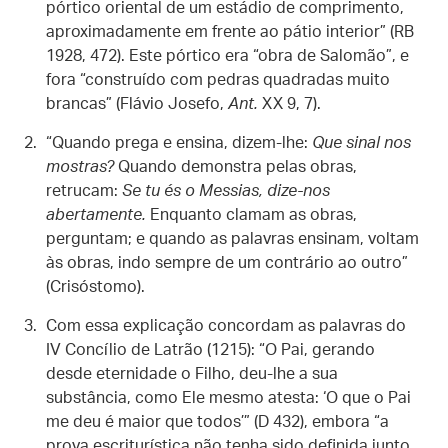
pórtico oriental de um estádio de comprimento,
aproximadamente em frente ao pátio interior” (RB
1928, 472). Este pórtico era “obra de Salomão”, e
fora “construído com pedras quadradas muito
brancas” (Flávio Josefo,
Ant.
XX 9, 7).
“Quando prega e ensina, dizem-lhe:
Que sinal nos
mostras?
Quando demonstra pelas obras,
retrucam:
Se tu és o Messias, dize-nos
abertamente.
Enquanto clamam as obras,
perguntam; e quando as palavras ensinam, voltam
às obras, indo sempre de um contrário ao outro”
(Crisóstomo).
Com essa explicação concordam as palavras do
IV Concílio de Latrão (1215): “O Pai, gerando
desde eternidade o Filho, deu-lhe a sua
substância, como Ele mesmo atesta: ‘O que o Pai
me deu é maior que todos’” (D 432), embora “a
prova escriturística não tenha sido definida junto