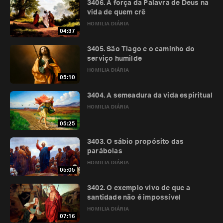
3406. A força da Palavra de Deus na
vida de quem crê
HOMILIA DIÁRIA
04:37
3405. São Tiago e o caminho do
serviço humilde
HOMILIA DIÁRIA
05:10
3404. A semeadura da vida espiritual
HOMILIA DIÁRIA
05:25
3403. O sábio propósito das
parábolas
HOMILIA DIÁRIA
05:05
3402. O exemplo vivo de que a
santidade não é impossível
HOMILIA DIÁRIA
07:16