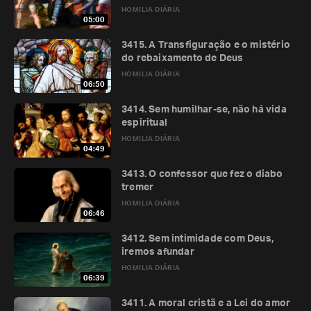
HOMILIA DIÁRIA
05:00
3415. A Transfiguração e o mistério
do rebaixamento de Deus
HOMILIA DIÁRIA
06:50
3414. Sem humilhar-se, não há vida
espiritual
HOMILIA DIÁRIA
04:49
3413. O confessor que fez o diabo
tremer
HOMILIA DIÁRIA
06:46
3412. Sem intimidade com Deus,
iremos afundar
HOMILIA DIÁRIA
06:39
3411. A moral cristã e a Lei do amor