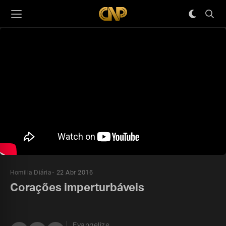
Homilia Diária
22 Abr 2016
Corações imperturbáveis
Evangelize,