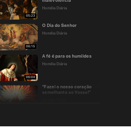
malevolência
Homilia Diária
05:23
O Dia do Senhor
Homilia Diária
06:15
A fé é para os humildes
Homilia Diária
06:04
“Fazei o nosso coração
semelhante ao Vosso!”
Homilia Diária
05:16
A escravidão dos filhos
de Deus