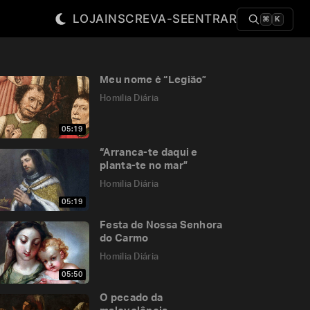
LOJA
INSCREVA-SE
ENTRAR
⌘
K
Meu nome é “Legião”
Homilia Diária
05:19
“Arranca-te daqui e
planta-te no mar”
Homilia Diária
05:19
Festa de Nossa Senhora
do Carmo
Homilia Diária
05:50
O pecado da