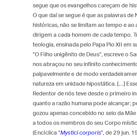
segue que os evangelhos careçam de hist
O que daí se segue é que as palavras de
históricas, não se limitam ao tempo e ao
dirigem a
cada
homem de
cada
tempo. T
teologia, ensinada pelo Papa Pio XII em s
“O Filho unigênito de Deus”, escreve o Sa
nos abraçou no seu infinito conheciment
palpavelmente e de modo verdadeirame
natureza em unidade hipostática. […] Es
Redentor de nós teve desde o primeiro i
quanto a razão humana pode alcançar; poi
gozou apenas concebido no seio da Mãe 
a todos os membros do seu Corpo místic
(Encíclica “
Mystici corporis
”, de 29 jun. 