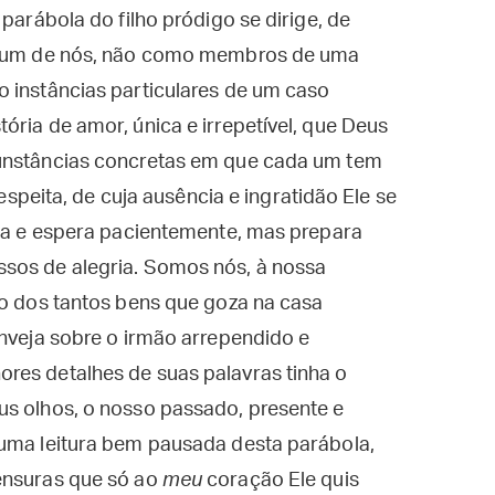
 parábola do filho pródigo se dirige, de
um de nós, não como membros de uma
o instâncias particulares de um caso
ória de amor, única e irrepetível, que Deus
cunstâncias concretas em que cada um tem
respeita, de cuja ausência e ingratidão Ele se
eja e espera pacientemente, mas prepara
sos de alegria. Somos nós, à nossa
do dos tantos bens que goza na casa
inveja sobre o irmão arrependido e
es detalhes de suas palavras tinha o
us olhos, o nosso passado, presente e
 uma leitura bem pausada desta parábola,
ensuras que só ao
meu
coração Ele quis