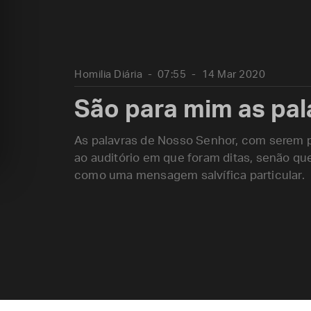
Homilia Diária
07:55
14 Mar 2020
São para mim as pal
As palavras de Nosso Senhor, com serem pa
ao auditório em que foram ditas, senão q
como uma mensagem salvífica particular.