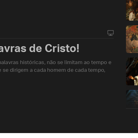
avras de Cristo!
lavras históricas, não se limitam ao tempo e
ue se dirigem a cada homem de cada tempo,