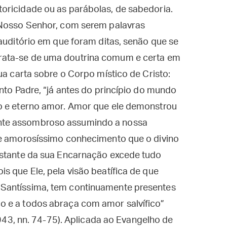
oricidade ou as parábolas, de sabedoria.
 Nosso Senhor, com serem palavras
 auditório em que foram ditas, senão que se
rata-se de uma doutrina comum e certa em
ua carta sobre o Corpo místico de Cristo:
nto Padre, “já antes do princípio do mundo
o e eterno amor. Amor que ele demonstrou
nte assombroso assumindo a nossa
se amorosíssimo conhecimento que o divino
nstante da sua Encarnação excede tudo
s que Ele, pela visão beatífica de que
Santíssima, tem continuamente presentes
o e a todos abraça com amor salvífico”
1943, nn. 74-75). Aplicada ao Evangelho de