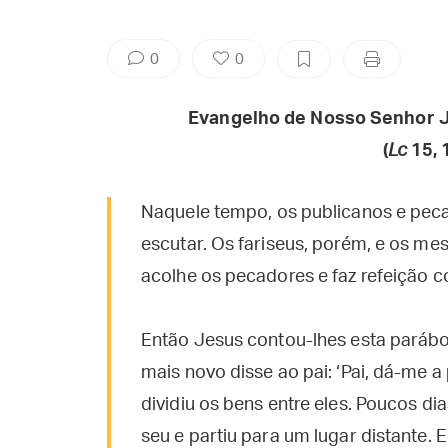
0
0
Evangelho de Nosso Senhor J
(
Lc
15, 
Naquele tempo, os publicanos e pec
escutar. Os fariseus, porém, e os me
acolhe os pecadores e faz refeição c
Então Jesus contou-lhes esta parábol
mais novo disse ao pai: ‘Pai, dá-me a
dividiu os bens entre eles. Poucos dia
seu e partiu para um lugar distante. 