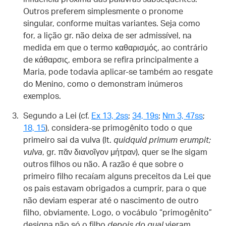
Outros preferem simplesmente o pronome
singular, conforme muitas variantes. Seja como
for, a lição gr. não deixa de ser admissível, na
medida em que o termo καθαρισμός, ao contrário
de κάθαρσις, embora se refira principalmente a
Maria, pode todavia aplicar-se também ao resgate
do Menino, como o demonstram inúmeros
exemplos.
Segundo a Lei (cf.
Ex 13, 2ss
;
34, 19s
;
Nm 3, 47ss
;
18, 15
), considera-se primogênito todo o que
primeiro sai da vulva (lt.
quidquid primum erumpit;
vulva
, gr. πᾶν διανοῖγον μήτραν), quer se lhe sigam
outros filhos ou não. A razão é que sobre o
primeiro filho recaíam alguns preceitos da Lei que
os pais estavam obrigados a cumprir, para o que
não deviam esperar até o nascimento de outro
filho, obviamente. Logo, o vocábulo “primogênito”
designa não só o filho
depois do qual
vieram