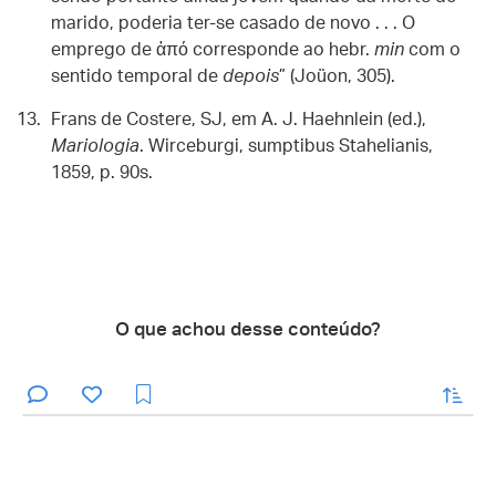
marido, poderia ter-se casado de novo . . . O
emprego de ἀπό corresponde ao hebr.
min
com o
sentido temporal de
depois
” (Joüon, 305).
Frans de Costere, SJ, em A. J. Haehnlein (ed.),
Mariologia
. Wirceburgi, sumptibus Stahelianis,
1859, p. 90s.
O que achou desse conteúdo?
enviar