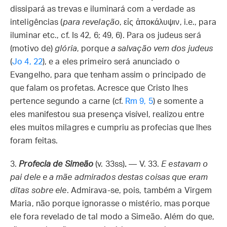
dissipará as trevas e iluminará com a verdade as
inteligências (
para revelação
, εἰς ἀποκάλυψιν, i.e., para
iluminar etc., cf. Is 42, 6; 49, 6). Para os judeus será
(motivo de)
glória
, porque
a salvação vem dos judeus
(
Jo 4, 22
), e a eles primeiro será anunciado o
Evangelho, para que tenham assim o principado de
que falam os profetas. Acresce que Cristo lhes
pertence segundo a carne (cf.
Rm 9, 5
) e somente a
eles manifestou sua presença visível, realizou entre
eles muitos milagres e cumpriu as profecias que lhes
foram feitas.
3.
Profecia de Simeão
(v. 33ss)
.
— V. 33.
E estavam o
pai dele e a mãe admirados destas coisas que eram
ditas sobre ele
. Admirava-se, pois, também a Virgem
Maria, não porque ignorasse o mistério, mas porque
ele fora revelado de tal modo a Simeão. Além do que,