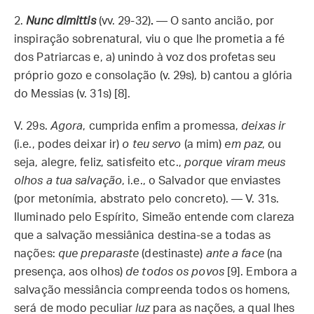
2.
Nunc dimittis
(vv. 29-32)
.
— O santo ancião, por
inspiração sobrenatural, viu o que lhe prometia a fé
dos Patriarcas e, a) unindo à voz dos profetas seu
próprio gozo e consolação (v. 29s), b) cantou a glória
do Messias (v. 31s) [8].
V. 29s.
Agora
, cumprida enfim a promessa,
deixas ir
(i.e., podes deixar ir)
o teu servo
(a mim)
em paz
, ou
seja, alegre, feliz, satisfeito etc.,
porque viram meus
olhos a tua salvação
, i.e., o Salvador que enviastes
(por metonímia, abstrato pelo concreto). — V. 31s.
Iluminado pelo Espírito, Simeão entende com clareza
que a salvação messiânica destina-se a todas as
nações:
que preparaste
(destinaste)
ante a face
(na
presença, aos olhos)
de todos os povos
[9]. Embora a
salvação messiância compreenda todos os homens,
será de modo peculiar
luz
para as nações, a qual lhes