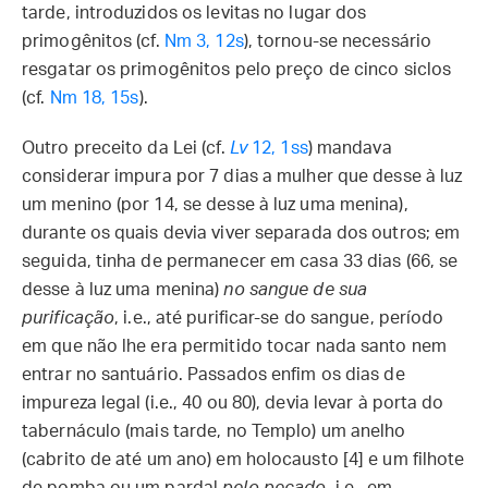
tarde, introduzidos os levitas no lugar dos
primogênitos (cf.
Nm 3, 12s
), tornou-se necessário
resgatar os primogênitos pelo preço de cinco siclos
(cf.
Nm 18, 15s
).
Outro preceito da Lei (cf.
Lv
12, 1ss
) mandava
considerar impura por 7 dias a mulher que desse à luz
um menino (por 14, se desse à luz uma menina),
durante os quais devia viver separada dos outros; em
seguida, tinha de permanecer em casa 33 dias (66, se
desse à luz uma menina)
no sangue de sua
purificação
, i.e., até purificar-se do sangue, período
em que não lhe era permitido tocar nada santo nem
entrar no santuário. Passados enfim os dias de
impureza legal (i.e., 40 ou 80), devia levar à porta do
tabernáculo (mais tarde, no Templo) um anelho
(cabrito de até um ano) em holocausto [4] e um filhote