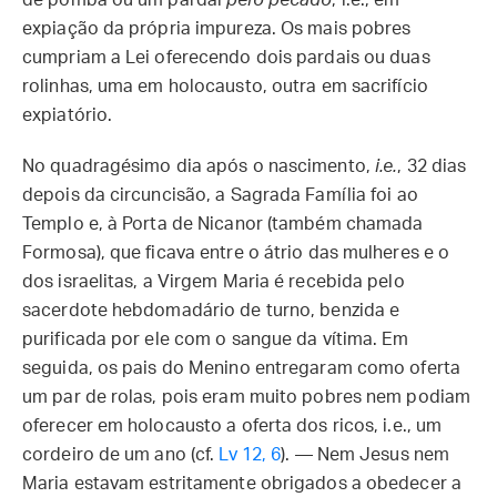
de pomba ou um pardal
pelo pecado
, i.e., em
expiação da própria impureza. Os mais pobres
cumpriam a Lei oferecendo dois pardais ou duas
rolinhas, uma em holocausto, outra em sacrifício
expiatório.
No quadragésimo dia após o nascimento,
i.e.
, 32 dias
depois da circuncisão, a Sagrada Família foi ao
Templo e, à Porta de Nicanor (também chamada
Formosa), que ficava entre o átrio das mulheres e o
dos israelitas, a Virgem Maria é recebida pelo
sacerdote hebdomadário de turno, benzida e
purificada por ele com o sangue da vítima. Em
seguida, os pais do Menino entregaram como oferta
um par de rolas, pois eram muito pobres nem podiam
oferecer em holocausto a oferta dos ricos, i.e., um
cordeiro de um ano (cf.
Lv 12, 6
). — Nem Jesus nem
Maria estavam estritamente obrigados a obedecer a