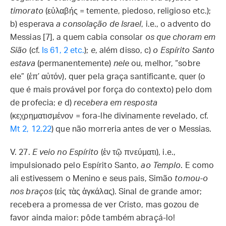
timorato
(εὐλαβής = temente, piedoso, religioso etc.);
b) esperava
a consolação de Israel
, i.e., o advento do
Messias [7], a quem cabia consolar
os que choram em
Sião
(cf.
Is 61, 2 etc.
);
e
, além disso, c)
o Espírito Santo
estava
(permanentemente)
nele
ou, melhor, “sobre
ele” (ἐπ’ αὐτόν), quer pela graça santificante, quer (o
que é mais provável por força do contexto) pelo dom
de profecia;
e
d)
recebera em resposta
(κεχρηματισμένον = fora-lhe divinamente revelado, cf.
Mt 2, 12.22
) que não morreria antes de ver o Messias.
V. 27.
E veio no Espírito
(ἐν τῷ πνεύματι), i.e.,
impulsionado pelo Espírito Santo,
ao Templo
. E como
ali estivessem o Menino e seus pais, Simão
tomou-o
nos braços
(εἰς τὰς ἀγκάλας). Sinal de grande amor;
recebera a promessa de ver Cristo, mas gozou de
favor ainda maior: pôde também abraçá-lo!