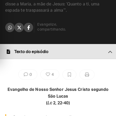
disse a Maria, a mãe de Jesus: ‘Quanto a ti, uma
espada te traspassará a alma’”.
Evangelize,
compartilhando.
Texto do episódio
0
4
Evangelho de Nosso Senhor Jesus Cristo segundo
São Lucas
(
Lc
2, 22-40)