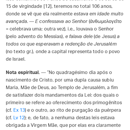
15 de virgindade [12], teremos no total 106 anos,
donde se vê que ela realmente
estava em idade muito
avançada
. —
E confessava ao Senhor
(ἀνθωμολογεῖτο
= celebrava uma; outra vez), i.e., louvava o Senhor
(pelo advento do Messias),
e falava dele
(de Jesus)
a
todos os que esperavam a redenção de Jerusalém
(no texto gr.), onde a capital representa todo o povo
de Israel.
Nota espiritual.
— “No quadragésimo dia após o
nascimento de Cristo, por uma dupla causa subiu
Maria, Mãe de Deus, ao Templo de Jerusalém, a fim
de satisfazer dois mandamentos da Lei: dos quais o
primeiro se refere ao oferecimento dos primogênitos
(cf.
Ex 13
) e o outro, ao rito de purgação da puérpera
(cf.
Lv 12
); e, de fato, a nenhuma destas leis estava
obrigada a Virgem Mãe, que por elas era claramente