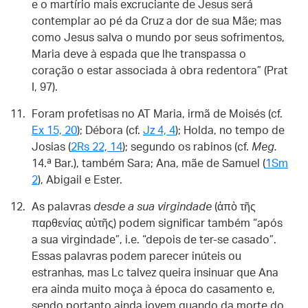
e o martírio mais excruciante de Jesus será
contemplar ao pé da Cruz a dor de sua Mãe; mas
como Jesus salva o mundo por seus sofrimentos,
Maria deve à espada que lhe transpassa o
coração o estar associada à obra redentora” (Prat
I, 97).
Foram profetisas no AT Maria, irmã de Moisés (cf.
Ex 15, 20
); Débora (cf.
Jz 4, 4
); Holda, no tempo de
Josias (
2Rs 22, 14
); segundo os rabinos (cf.
Meg.
14.ª Bar.), também Sara; Ana, mãe de Samuel (
1Sm
2
), Abigail e Ester.
As palavras
desde a sua virgindade
(ἀπὸ τῆς
παρθενίας αὐτῆς) podem significar também “após
a sua virgindade”, i.e. “depois de ter-se casado”.
Essas palavras podem parecer inúteis ou
estranhas, mas Lc talvez queira insinuar que Ana
era ainda muito moça à época do casamento e,
sendo portanto ainda jovem quando da morte do