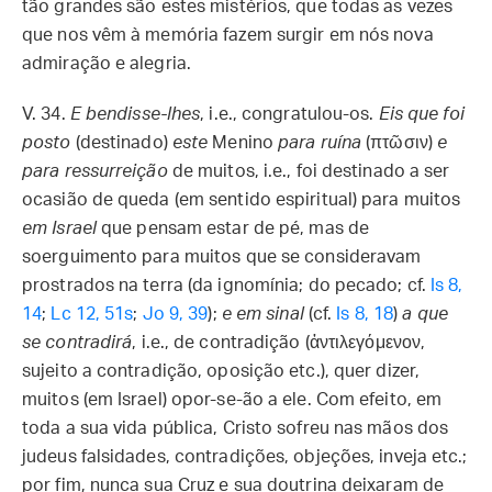
tão grandes são estes mistérios, que todas as vezes
que nos vêm à memória fazem surgir em nós nova
admiração e alegria.
V. 34.
E bendisse-lhes
, i.e., congratulou-os.
Eis que foi
posto
(destinado)
este
Menino
para ruína
(πτῶσιν)
e
para ressurreição
de muitos, i.e., foi destinado a ser
ocasião de queda (em sentido espiritual) para muitos
em Israel
que pensam estar de pé, mas de
soerguimento para muitos que se consideravam
prostrados na terra (da ignomínia; do pecado; cf.
Is 8,
14
;
Lc 12, 51s
;
Jo 9, 39
);
e em sinal
(cf.
Is 8, 18
)
a que
se contradirá
, i.e., de contradição (ἀντιλεγόμενον,
sujeito a contradição, oposição etc.), quer dizer,
muitos (em Israel) opor-se-ão a ele. Com efeito, em
toda a sua vida pública, Cristo sofreu nas mãos dos
judeus falsidades, contradições, objeções, inveja etc.;
por fim, nunca sua Cruz e sua doutrina deixaram de