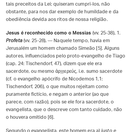
tais preceitos da Lei; quiseram cumpri-los, não
obstante, para nos dar exemplo de humildade e da
obediência devida aos ritos de nossa religião.
Jesus é reconhecido como o Messias
(vv. 25-38)
.
1.
Profeta
(vv. 25-28)
.
— Naquele tempo, havia em
Jerusalém um homem chamado Simeão [5]. Alguns
autores, influenciados pelo proto-evangelho de Tiago
(cap. 24: Tischendorf, 47), dizem que ele era
sacerdote, ou mesmo ἀρχιερεύς, i.e. sumo sacerdote
(cf. o evangelho apócrifo de Nicodemos 1,1:
Tischendorf, 206), o que muitos rejeitam como
puramente fictício, e negam o anterior (ao que
parece, com razão), pois se ele fora sacerdote, o
evangelista, que o descreve com tanto cuidado, não
o houvera omitido [6].
Segundo o evangelista, este homem era a)
justo e