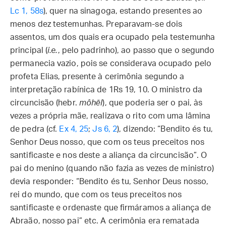
Lc 1, 58s
), quer na sinagoga, estando presentes ao
menos dez testemunhas. Preparavam-se dois
assentos, um dos quais era ocupado pela testemunha
principal (
i.e.
, pelo padrinho), ao passo que o segundo
permanecia vazio, pois se considerava ocupado pelo
profeta Elias, presente à cerimônia segundo a
interpretação rabínica de 1Rs 19, 10. O ministro da
circuncisão (hebr.
môhēl
), que poderia ser o pai, às
vezes a própria mãe, realizava o rito com uma lâmina
de pedra (cf.
Ex 4, 25
;
Js 6, 2
), dizendo: “Bendito és tu,
Senhor Deus nosso, que com os teus preceitos nos
santificaste e nos deste a aliança da circuncisão”. O
pai do menino (quando não fazia as vezes de ministro)
devia responder: “Bendito és tu, Senhor Deus nosso,
rei do mundo, que com os teus preceitos nos
santificaste e ordenaste que firmáramos a aliança de
Abraão, nosso pai” etc. A cerimônia era rematada