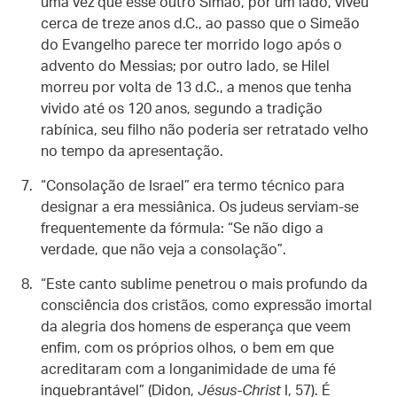
uma vez que esse outro Simão, por um lado, viveu
cerca de treze anos d.C., ao passo que o Simeão
do Evangelho parece ter morrido logo após o
advento do Messias; por outro lado, se Hilel
morreu por volta de 13 d.C., a menos que tenha
vivido até os 120 anos, segundo a tradição
rabínica, seu filho não poderia ser retratado velho
no tempo da apresentação.
“Consolação de Israel” era termo técnico para
designar a era messiânica. Os judeus serviam-se
frequentemente da fórmula: “Se não digo a
verdade, que não veja a consolação”.
“Este canto sublime penetrou o mais profundo da
consciência dos cristãos, como expressão imortal
da alegria dos homens de esperança que veem
enfim, com os próprios olhos, o bem em que
acreditaram com a longanimidade de uma fé
inquebrantável” (Didon,
Jésus-Christ
I, 57). É