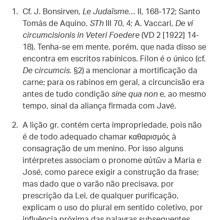
Cf. J. Bonsirven,
Le Judaïsme…
II, 168-172; Santo
Tomás de Aquino,
STh
III 70, 4; A. Vaccari,
De vi
circumcisionis in Veteri Foedere
(VD 2 [1922] 14-
18). Tenha-se em mente, porém, que nada disso se
encontra em escritos rabínicos. Fílon é o único (cf.
De circumcis.
§2) a mencionar a mortificação da
carne; para os rabinos em geral, a circuncisão era
antes de tudo condição
sine qua non
e, ao mesmo
tempo, sinal da aliança firmada com Javé.
A lição gr. contém certa impropriedade, pois não
é de todo adequado chamar καθαρισμός à
consagração de um menino. Por isso alguns
intérpretes associam o pronome αὐτῶν a Maria e
José, como parece exigir a construção da frase;
mas dado que o varão não precisava, por
prescrição da Lei, de qualquer purificação,
explicam o uso do plural em sentido coletivo, por
influência próxima das palavras subsequentes.