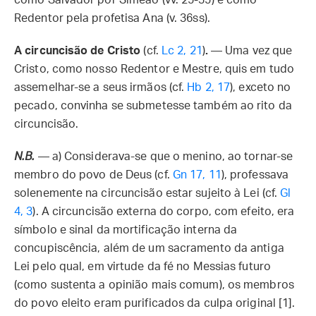
como Salvador por Simeão (vv. 25-35) e como
Redentor pela profetisa Ana (v. 36ss).
A circuncisão de Cristo
(cf.
Lc 2, 21
)
.
— Uma vez que
Cristo, como nosso Redentor e Mestre, quis em tudo
assemelhar-se a seus irmãos (cf.
Hb 2, 17
), exceto no
pecado, convinha se submetesse também ao rito da
circuncisão.
N.B.
— a) Considerava-se que o menino, ao tornar-se
membro do povo de Deus (cf.
Gn 17, 11
), professava
solenemente na circuncisão estar sujeito à Lei (cf.
Gl
4, 3
). A circuncisão externa do corpo, com efeito, era
símbolo e sinal da mortificação interna da
concupiscência, além de um sacramento da antiga
Lei pelo qual, em virtude da fé no Messias futuro
(como sustenta a opinião mais comum), os membros
do povo eleito eram purificados da culpa original [1].