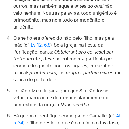
outros, mas também aquele
antes do qual
não
veio nenhum. Noutras palavras, todo unigênito é
primogênito, mas nem todo primogênito é
unigênito.
O anelho era oferecido não pelo filho, mas pela
mãe (cf.
Lv 12, 6.8
). Se a Igreja, na Festa da
Purificação, canta:
Obtulerunt pro eo
[
Iesu
]
par
turturum
etc., deve-se entender a partícula
pro
(como é frequente noutros lugares) em sentido
causal:
propter eum
, i.e.
propter partum eius
= por
causa do parto dele.
Lc não diz em lugar algum que Simeão fosse
velho, mas isso se depreende claramente do
contexto e da oração
Nunc dimittis
.
Há quem o identifique como pai de Gamaliel (cf.
At
5, 34
) e filho de Hilel, o que é no mínimo duvidoso,