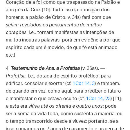
Coração dela foi como que traspassado na Paixão e
aos pés da Cruz [10]. Tudo isso (a oposição dos
homens; a paixão de Cristo, v. 34s) fará com que
sejam revelados os pensamentos de muitos
corações
, i.e., tornará manifestas as intenções de
muitos (noutras palavras, porá em evidência por que
espírito cada um é movido, de que fé está animado
etc.).
4.
Testemunho de Ana, a Profetisa
(v. 36ss)
.
—
Profetisa
, i.e., dotada de espírito profético, para
edificar, consolar e exortar (cf.
1Cor 14, 3
) e também,
de quando em vez, como aqui, para predizer o futuro
e manifestar o que estava oculto (cf.
1Cor 14, 23
) [11];
e esta
era
viúva até os oitenta e quatro anos
: pode
ser a soma da vida toda, como sustenta a maioria, ou
o tempo transcorrido desde a viuvez; portanto, se a
isso somarmos os 7 anos de casamento e os cerca de