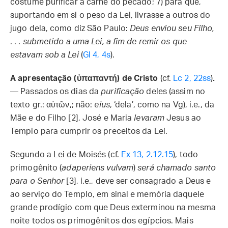
costume purificar à carne do pecado; 7) para que,
suportando em si o peso da Lei, livrasse a outros do
jugo dela, como diz São Paulo:
Deus enviou seu Filho,
. . .
submetido a uma Lei, a fim de remir os que
estavam sob a Lei
(
Gl 4, 4s
).
A apresentação (ὑπαπαντή) de Cristo
(cf.
Lc 2, 22ss
)
.
— Passados os dias da
purificação
deles (assim no
texto gr.: αὐτῶν,; não:
eius
, ‘dela’, como na Vg), i.e., da
Mãe e do Filho [2], José e Maria
levaram
Jesus ao
Templo para cumprir os preceitos da Lei.
Segundo a Lei de Moisés (cf.
Ex 13, 2.12.15
), todo
primogênito (
adaperiens vulvam
)
será chamado santo
para o Senhor
[3], i.e., deve ser consagrado a Deus e
ao serviço do Templo, em sinal e memória daquele
grande prodígio com que Deus exterminou na mesma
noite todos os primogênitos dos egípcios. Mais