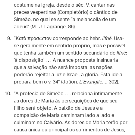
costume na Igreja, desde o séc. V, cantar nas
preces vespertinas (Completório) o cântico de
Simeão, no qual se sente “a melancolia de um
adeus” (M.-J. Lagrange, 86).
“Κατὰ πρόσωπον corresponde ao hebr.
lifné
. Usa-
se geralmente em sentido próprio, mas é possível
que tenha também um sentido secundário de
lifné
:
‘à disposição’ . . . A nuance proposta insinuaria
que a salvação não será imposta: as nações
poderão rejeitar a luz e Israel, a glória. Esta ideia
prepara bem o v. 34” (Joüon,
L’Evangile…
, 302).
“A profecia de Simeão . . . relaciona intimamente
as dores de Maria às perseguições de que seu
Filho será objeto. A paixão de Jesus e a
compaixão de Maria caminham lado a lado e
culminam no Calvário. As dores de Maria terão por
causa única ou principal os sofrimentos de Jesus,