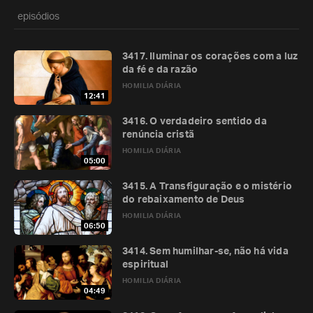
episódios
3417. Iluminar os corações com a luz
da fé e da razão
HOMILIA DIÁRIA
12:41
3416. O verdadeiro sentido da
renúncia cristã
HOMILIA DIÁRIA
05:00
3415. A Transfiguração e o mistério
do rebaixamento de Deus
HOMILIA DIÁRIA
06:50
3414. Sem humilhar-se, não há vida
espiritual
HOMILIA DIÁRIA
04:49