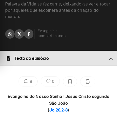
Palavra da Vida se fez carne, deixando-se ver e tocar
por aqueles que escolhera antes da criação do
mundo.
Evangelize,
compartilhando.
Texto do episódio
8
0
Evangelho de Nosso Senhor Jesus Cristo segundo
São João
(
Jo 20,2-8
)