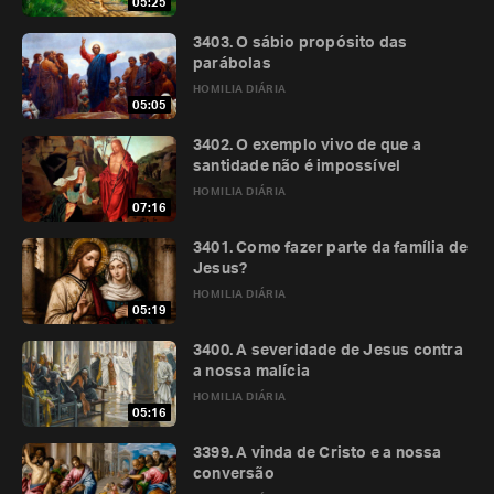
05:25
3403. O sábio propósito das
parábolas
HOMILIA DIÁRIA
05:05
3402. O exemplo vivo de que a
santidade não é impossível
HOMILIA DIÁRIA
07:16
3401. Como fazer parte da família de
Jesus?
HOMILIA DIÁRIA
05:19
3400. A severidade de Jesus contra
a nossa malícia
HOMILIA DIÁRIA
05:16
3399. A vinda de Cristo e a nossa
conversão