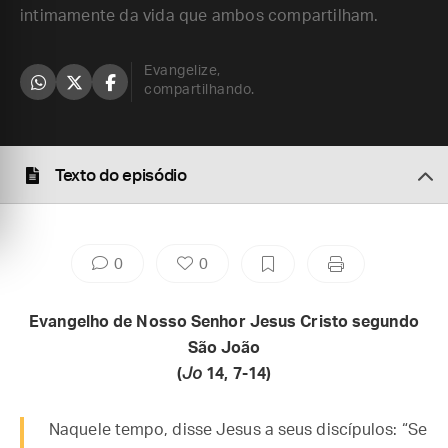
intimamente da vida que ambos compartilham.
Evangelize,
compartilhando.
Texto do episódio
0
0
Evangelho de Nosso Senhor Jesus Cristo segundo
São João
(
Jo
14, 7-14)
Naquele tempo, disse Jesus a seus discípulos: “Se