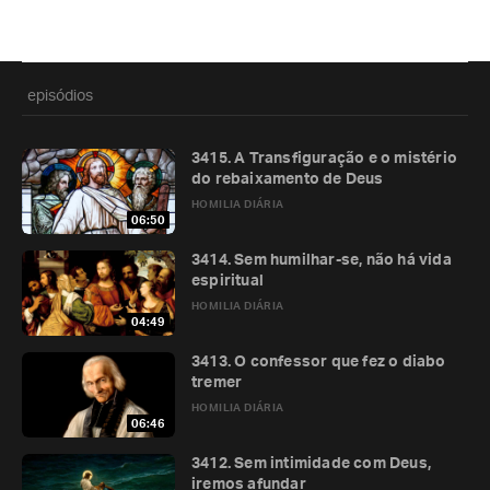
episódios
3415. A Transfiguração e o mistério
do rebaixamento de Deus
HOMILIA DIÁRIA
06:50
3414. Sem humilhar-se, não há vida
espiritual
HOMILIA DIÁRIA
04:49
3413. O confessor que fez o diabo
tremer
HOMILIA DIÁRIA
06:46
3412. Sem intimidade com Deus,
iremos afundar