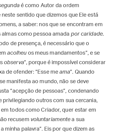
segunda
é como Autor da ordem
 neste sentido que dizemos que Ele está
omens, a saber: nos que se encontram em
uas almas como pessoa amada
por caridade
.
modo de presença, é necessário que o
uem
acolheu
os meus mandamentos”, e se
os
observa
”, porque é impossível considerar
a de ofender: “Esse me
ama
”. Quando
se manifesta ao mundo, não se deve
justa “acepção de pessoas”, condenando
 privilegiando outros com sua cercania,
e em todos como Criador, quer estar em
ão recusem
voluntariamente
a sua
 minha palavra”. Eis por que dizem as