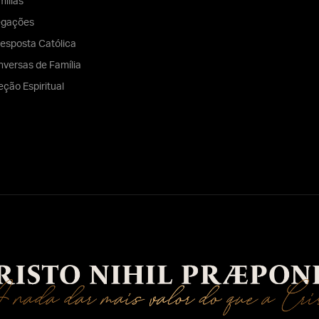
ilias
egações
esposta Católica
versas de Família
eção Espiritual