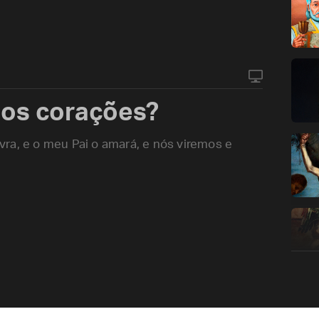
 os corações?
ra, e o meu Pai o amará, e nós viremos e