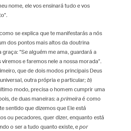
meu nome, ele vos ensinará tudo e vos
to”.
como se explica que te manifestarás a nós
um dos pontos mais altos da doutrina
a graça: “Se alguém me ama, guardará a
s viremos e faremos nele a nossa morada”.
rimeiro, que de dois modos principais Deus
versal, outra própria e particular;
b
)
 último modo, precisa o homem cumprir uma
ois, de duas maneiras: a
primeira
é como
ste sentido que dizemos que Ele está
os ou pecadores, quer dizer, enquanto está
ndo o ser a tudo quanto existe, e
por