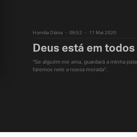
Homilia Diária
09:52
11 Mai 2020
Deus está em todos
“Se alguém me ama, guardará a minha palav
faremos nele a nossa morada”.