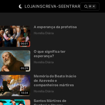
LOJA
INSCREVA-SE
ENTRAR
⌘
K
A esperança da profetisa
Homilia Diária
06:01
O que significa ter
esperança?
Homilia Diária
05:29
Memória do Beato Inácio
de Azevedo e
companheiros mártires
Homilia Diária
10:34
Santos Mártires de