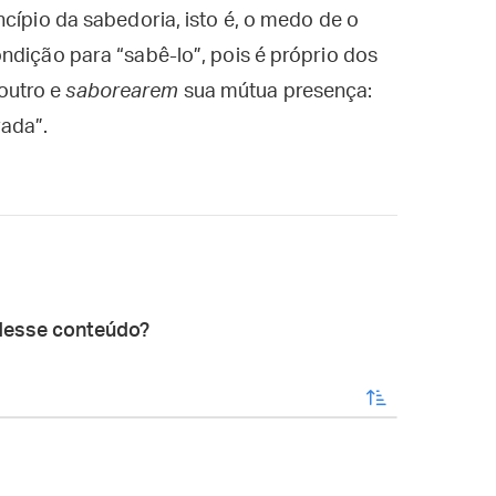
cípio da sabedoria, isto é, o medo de o
ndição para “sabê-lo”, pois é próprio dos
outro e
saborearem
sua mútua presença:
ada”.
desse conteúdo?
enviar