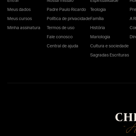
Entrar
Nossa missão
Espiritualidade
Hom
Meus dados
Padre Paulo Ricardo
Teologia
Pr
Meus cursos
Política de privacidade
Família
A R
Minha assinatura
Termos de uso
História
Con
Fale conosco
Mariologia
Dir
Central de ajuda
Cultura e sociedade
Sagradas Escrituras