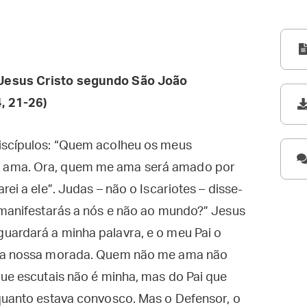
Jesus Cristo segundo São João
, 21-26)
iscípulos: “Quem acolheu os meus
 ama. Ora, quem me ama será amado por
ei a ele”. Judas – não o Iscariotes – disse-
 manifestarás a nós e não ao mundo?” Jesus
uardará a minha palavra, e o meu Pai o
e a nossa morada. Quem não me ama não
que escutais não é minha, mas do Pai que
nquanto estava convosco. Mas o Defensor, o