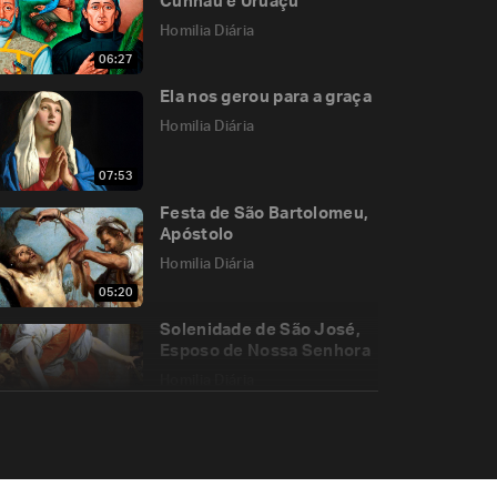
Cunhaú e Uruaçu
Homilia Diária
06:27
Ela nos gerou para a graça
Homilia Diária
07:53
Festa de São Bartolomeu,
Apóstolo
Homilia Diária
05:20
Solenidade de São José,
Esposo de Nossa Senhora
Homilia Diária
05:35
Tempo de misericórdia
Homilia Diária