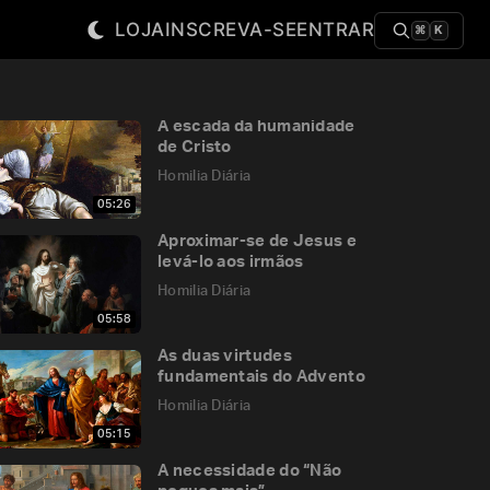
LOJA
INSCREVA-SE
ENTRAR
⌘
K
A escada da humanidade
de Cristo
Homilia Diária
05:26
Aproximar-se de Jesus e
levá-lo aos irmãos
Homilia Diária
05:58
As duas virtudes
fundamentais do Advento
Homilia Diária
05:15
A necessidade do “Não