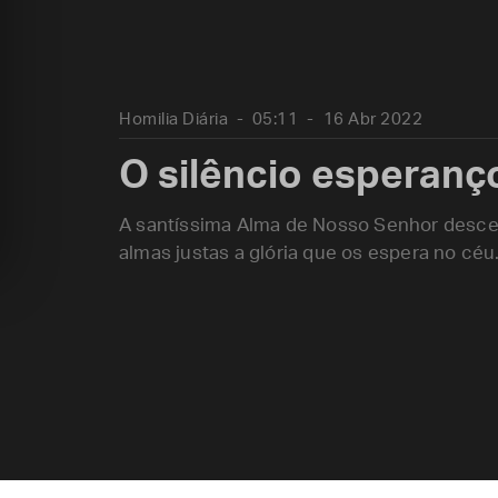
Homilia Diária
05:11
16 Abr 2022
O silêncio esperanç
A santíssima Alma de Nosso Senhor desce
almas justas a glória que os espera no céu