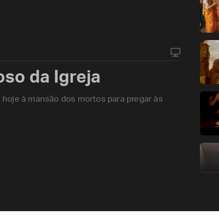
oso da Igreja
 hoje à mansão dos mortos para pregar às
.