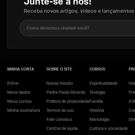
Junte-se a nós!
Receba novos artigos, vídeos e lançamentos
Nome completo
MINHA CONTA
SOBRE O SITE
CURSOS
PR
Entrar
Nossa missão
Espiritualidade
Hom
Meus dados
Padre Paulo Ricardo
Teologia
Pr
Meus cursos
Política de privacidade
Família
A R
Minha assinatura
Termos de uso
História
Con
Fale conosco
Mariologia
Dir
Central de ajuda
Cultura e sociedade