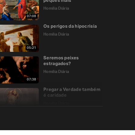
peques mais”
Homilia Diária
07:08
Os perigos da hipocrisia
Homilia Diária
05:21
Seremos peixes
estragados?
Homilia Diária
07:38
Pregar a Verdade também
é caridade
Homilia Diária
05:20
“Tua mãe e teus irmãos
estão aí fora…”