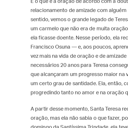
E o que é a oração de acordo com a doutr
relacionamento de amizade com alguém 
sentido, vemos o grande legado de Tere
um carmelo que não era de muita oração, 
ela ficasse doente. Nesse período, ela re
Francisco Osuna — e, aos poucos, aprend
vez mais na vida de oração e de amizade
necessários 20 anos para Teresa consegu
que alcançaram um progresso maior na vi
um certo grau de santidade. Ela, então, 
progredindo tanto no amor e na oração q
A partir desse momento, Santa Teresa r
oração, mas ela não sabia o que fazer, po
domingo da Santíssima Trindade, ela teve 