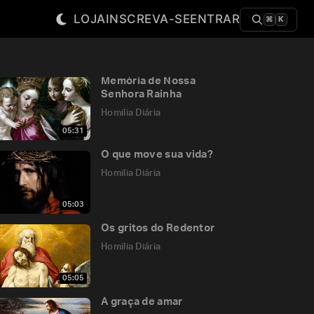
LOJA
INSCREVA-SE
ENTRAR
⌘
K
Memória de Nossa
Senhora Rainha
Homilia Diária
05:31
O que move sua vida?
Homilia Diária
05:03
Os gritos do Redentor
Homilia Diária
05:05
A graça de amar