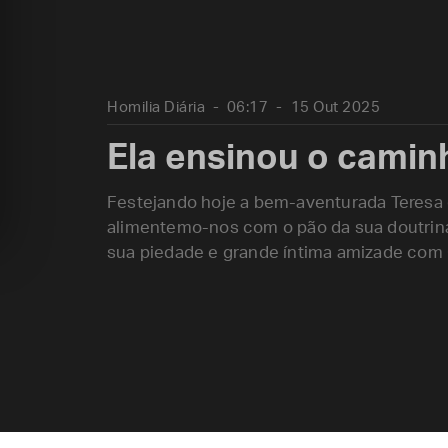
Homilia Diária
06:17
15 Out 2025
Ela ensinou o camin
Festejando hoje a bem-aventurada Teresa d
alimentemo-nos com o pão da sua doutrina
sua piedade e grande íntima amizade com 