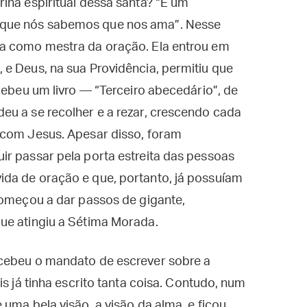
ina espiritual dessa santa? “É um
que nós sabemos que nos ama”. Nesse
sa como mestra da oração. Ela entrou em
e Deus, na sua Providência, permitiu que
cebeu um livro — “Terceiro abecedário”, de
eu a se recolher e a rezar, crescendo cada
 com Jesus. Apesar disso, foram
ir passar pela porta estreita das pessoas
da de oração e que, portanto, já possuíam
começou a dar passos de gigante,
ue atingiu a Sétima Morada.
ecebeu o mandato de escrever sobre a
is já tinha escrito tanta coisa. Contudo, num
uma bela visão, a visão da alma, e ficou