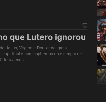
ho que Lutero ignorou
e Jesus, Virgem e Doutor da Igreja,
 espiritual e nos inspiremos no exemplo de
Cristo Jesus.