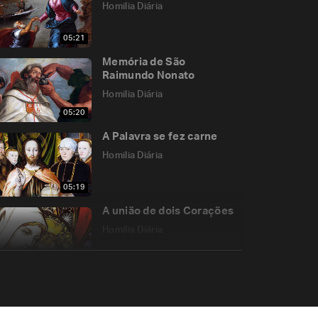
Homilia Diária
05:21
Memória de São
Raimundo Nonato
Homilia Diária
05:20
A Palavra se fez carne
Homilia Diária
05:19
A união de dois Corações
Homilia Diária
05:24
Saia da vida velha!
Homilia Diária