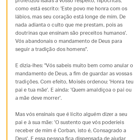
profetizou Isaías a vosso respeito, hipócritas,
como está escrito: 'Este povo me honra com os
lábios, mas seu coração está longe de mim. De
nada adianta o culto que me prestam, pois as
doutrinas que ensinam são preceitos humanos'.
Vós abandonais o mandamento de Deus para
seguir a tradição dos homens".
E dizia-lhes: "Vós sabeis muito bem como anular o
mandamento de Deus, a fim de guardar as vossas
tradições. Com efeito, Moisés ordenou: 'Honra teu
pai e tua mãe'. E ainda: 'Quem amaldiçoa o pai ou
a mãe deve morrer'.
Mas vós ensinais que é lícito alguém dizer a seu
pai e à sua mãe: 'O sustento que vós poderíeis
receber de mim é Corban, isto é, Consagrado a
Deus'. E essa pessoa fica dispensada de ajudar