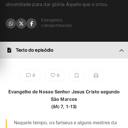
sinceridade para dar glória Àquele que o criou.
Evangelize,
compartilhando.
Texto do episódio
0
0
Evangelho de Nosso Senhor Jesus Cristo segundo
São Marcos
(
Mc
7, 1-13)
Naquele tempo, os fariseus e alguns mestres da