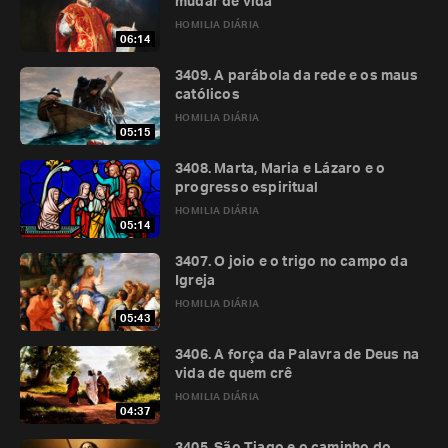
mudar de vida
HOMILIA DIÁRIA
06:14
3409. A parábola da rede e os maus
católicos
HOMILIA DIÁRIA
05:15
3408. Marta, Maria e Lázaro e o
progresso espiritual
HOMILIA DIÁRIA
05:14
3407. O joio e o trigo no campo da
Igreja
HOMILIA DIÁRIA
05:43
3406. A força da Palavra de Deus na
vida de quem crê
HOMILIA DIÁRIA
04:37