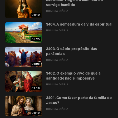
3405. São Tiago e o caminho do
serviço humilde
HOMILIA DIÁRIA
05:10
3404. A semeadura da vida espiritual
HOMILIA DIÁRIA
05:25
3403. O sábio propósito das
parábolas
HOMILIA DIÁRIA
05:05
3402. O exemplo vivo de que a
santidade não é impossível
HOMILIA DIÁRIA
07:16
3401. Como fazer parte da família de
Jesus?
HOMILIA DIÁRIA
05:19