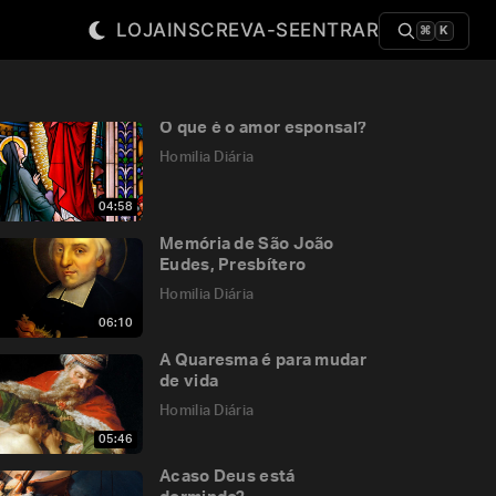
LOJA
INSCREVA-SE
ENTRAR
⌘
K
O que é o amor esponsal?
Homilia Diária
04:58
Memória de São João
Eudes, Presbítero
Homilia Diária
06:10
A Quaresma é para mudar
de vida
Homilia Diária
05:46
Acaso Deus está