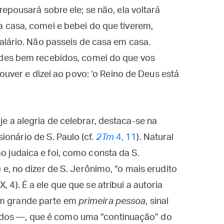
epousará sobre ele; se não, ela voltará
casa, comei e bebei do que tiverem,
alário. Não passeis de casa em casa.
des bem recebidos, comei do que vos
ouver e dizei ao povo: ‘o Reino de Deus está
je a alegria de celebrar, destaca-se na
ionário de S. Paulo (cf.
2Tm
4, 11
). Natural
ão judaica e foi, como consta da S.
) e, no dizer de S. Jerônimo, “o mais erudito
XX, 4). É a ele que que se atribui a autoria
em grande parte em
primeira pessoa
, sinal
ados —, que é como uma “continuação” do