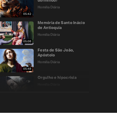
dormindo?
Homilia Diária
05:42
Memória de Santo Inácio
de Antioquia
Homilia Diária
05:08
Festa de São João,
Apóstolo
Homilia Diária
05:48
Orgulho e hipocrisia
Homilia Diária
06:33
A incredulidade é obra de
Satanás