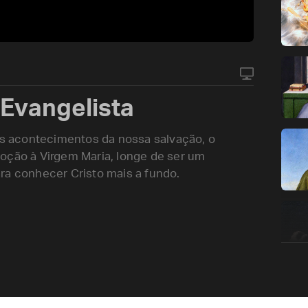
 Evangelista
 os acontecimentos da nossa salvação, o
oção à Virgem Maria, longe de ser um
ra conhecer Cristo mais a fundo.