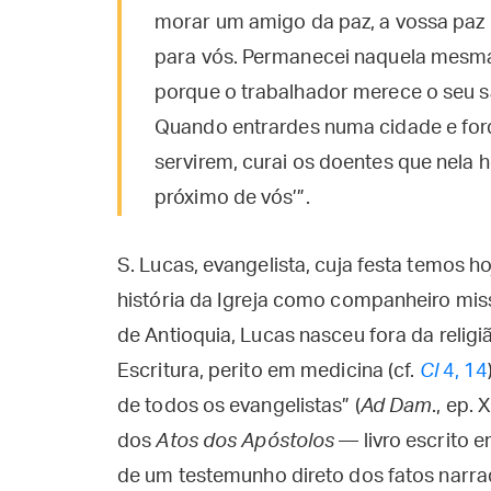
morar um amigo da paz, a vossa paz r
para vós. Permanecei naquela mesma 
porque o trabalhador merece o seu s
Quando entrardes numa cidade e for
servirem, curai os doentes que nela h
próximo de vós’”.
S. Lucas, evangelista, cuja festa temos ho
história da Igreja como companheiro miss
de Antioquia, Lucas nasceu fora da religi
Escritura, perito em medicina (cf.
Cl
4, 14
de todos os evangelistas” (
Ad Dam
., ep. 
dos
Atos dos Apóstolos
— livro escrito 
de um testemunho direto dos fatos narr