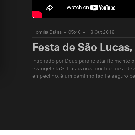
Homilia Diária
05:46
18 Out 2018
Festa de São Lucas,
Inspirado por Deus para relatar fielmente
evangelista S. Lucas nos mostra que a dev
empecilho, é um caminho fácil e seguro pa