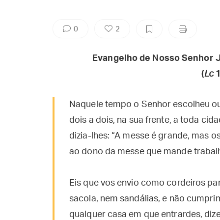
0
2
Evangelho de Nosso Senhor J
(
Lc
1
Naquele tempo o Senhor escolheu out
dois a dois, na sua frente, a toda cida
dizia-lhes: “A messe é grande, mas o
ao dono da messe que mande trabalh
Eis que vos envio como cordeiros par
sacola, nem sandálias, e não cumpr
qualquer casa em que entrardes, dizei 