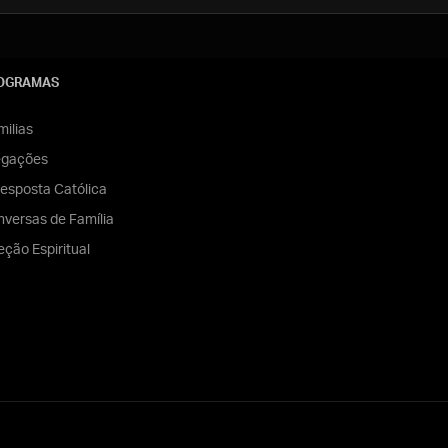
OGRAMAS
ilias
egações
esposta Católica
versas de Família
eção Espiritual