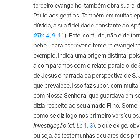
terceiro evangelho, também obra sua e, d
Paulo aos gentios. Também em muitas ep
dúvida, a sua fidelidade constante ao Apó
2Tm
4, 9-11
). Este, contudo, não é de f
bebeu para escrever o terceiro evangelho.
exemplo, indica uma origem distinta, poi
a comparamos com o relato paralelo de S.
de Jesus é narrada da perspectiva de S. 
que prevalece. Isso faz supor, com muita 
com Nossa Senhora, que guardava em se
dizia respeito ao seu amado Filho. Some-s
como se diz logo nos primeiro versículos
investigação
(cf.
Lc
1, 3
), o que exige, ob
ou seja, às testemunhas oculares dos pr