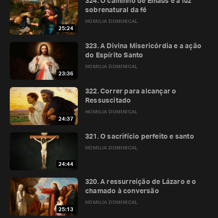
324. O caminho de Emaús e a luz
sobrenatural da fé
HOMILIA DOMINICAL
25:24
323. A Divina Misericórdia e a ação
do Espírito Santo
HOMILIA DOMINICAL
23:36
322. Correr para alcançar o
Ressuscitado
HOMILIA DOMINICAL
24:37
321. O sacrifício perfeito e santo
HOMILIA DOMINICAL
24:44
320. A ressurreição de Lázaro e o
chamado à conversão
HOMILIA DOMINICAL
25:13