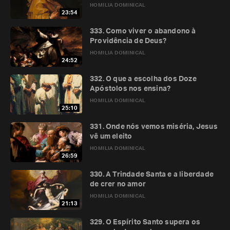
HOMILIA DOMINICAL
23:54
333. Como viver o abandono à
Providência de Deus?
HOMILIA DOMINICAL
24:52
332. O que a escolha dos Doze
Apóstolos nos ensina?
HOMILIA DOMINICAL
25:10
331. Onde nós vemos miséria, Jesus
vê um eleito
HOMILIA DOMINICAL
26:59
330. A Trindade Santa e a liberdade
de crer no amor
HOMILIA DOMINICAL
21:13
329. O Espírito Santo supera os