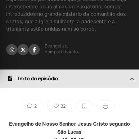
intercedendo pelas almas do Purgatório, somos
introduzidos no grande mistério da comunhão dos
santos, que a Igreja militante, a padecente e a
triunfante estão unidas num só corpo.
Evangelize,
compartilhando.
Texto do episódio
2
32
Evangelho de Nosso Senhor Jesus Cristo segundo
São Lucas