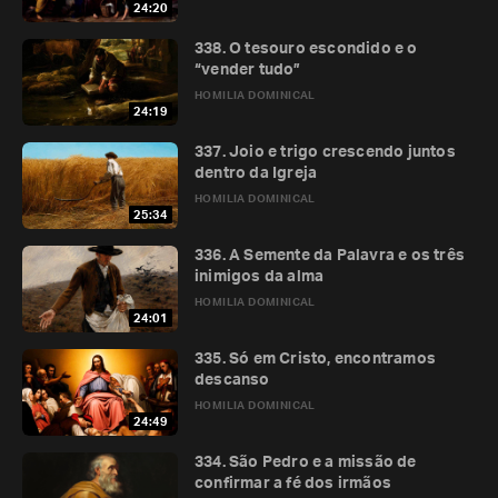
24:20
338. O tesouro escondido e o
“vender tudo”
HOMILIA DOMINICAL
24:19
337. Joio e trigo crescendo juntos
dentro da Igreja
HOMILIA DOMINICAL
25:34
336. A Semente da Palavra e os três
inimigos da alma
HOMILIA DOMINICAL
24:01
335. Só em Cristo, encontramos
descanso
HOMILIA DOMINICAL
24:49
334. São Pedro e a missão de
confirmar a fé dos irmãos