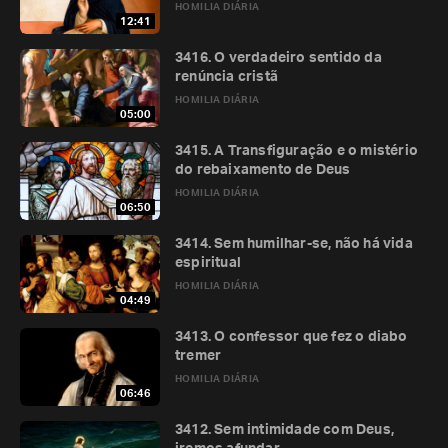
HOMILIA DIÁRIA
12:41
3416. O verdadeiro sentido da
renúncia cristã
HOMILIA DIÁRIA
05:00
3415. A Transfiguração e o mistério
do rebaixamento de Deus
HOMILIA DIÁRIA
06:50
3414. Sem humilhar-se, não há vida
espiritual
HOMILIA DIÁRIA
04:49
3413. O confessor que fez o diabo
tremer
HOMILIA DIÁRIA
06:46
3412. Sem intimidade com Deus,