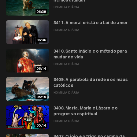
iremos afundar
HOMILIA DIÁRIA
06:39
3411. A moral cristã e a Lei do amor
HOMILIA DIÁRIA
06:36
3410. Santo Inácio e o método para
mudar de vida
HOMILIA DIÁRIA
06:14
3409. A parábola da rede e os maus
católicos
HOMILIA DIÁRIA
05:15
3408. Marta, Maria e Lázaro e o
progresso espiritual
HOMILIA DIÁRIA
05:14
3407. O joio e o trigo no campo da