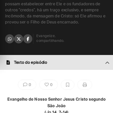
possam estabelecer entre Ele e os fundadores de
outros “credos”, há um traço exclusivo, e sempre
incômodo, da mensagem de Cristo: só Ele afirmou e
provou ser o Filho de Deus encarnado.
Evangelize,
compartilhando.
Texto do episódio
0
0
Evangelho de Nosso Senhor Jesus Cristo segundo
São João
(
Jo
14, 7-14)