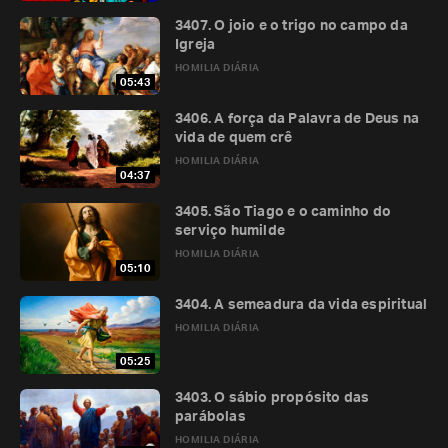
3407. O joio e o trigo no campo da
Igreja
HOMILIA DIÁRIA
05:43
3406. A força da Palavra de Deus na
vida de quem crê
HOMILIA DIÁRIA
04:37
3405. São Tiago e o caminho do
serviço humilde
HOMILIA DIÁRIA
05:10
3404. A semeadura da vida espiritual
HOMILIA DIÁRIA
05:25
3403. O sábio propósito das
parábolas
HOMILIA DIÁRIA