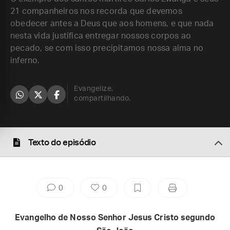
21 companheiros nos recorda que devemos
obedecer antes a Deus que aos homens, e que nada
nesta vida justifica entregar nossos corpos ao
pecado, se com isso precipitamos nossa alma no
inferno.
Evangelize,
compartilhando.
Texto do episódio
0
0
Evangelho de Nosso Senhor Jesus Cristo segundo