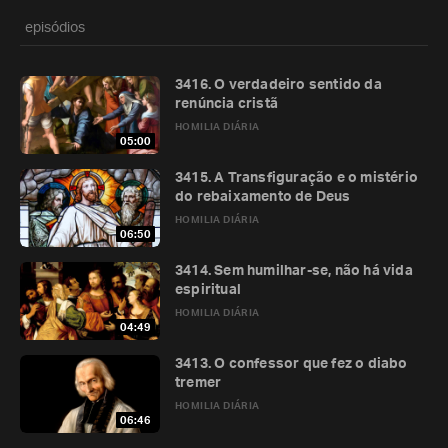
episódios
3416. O verdadeiro sentido da
renúncia cristã
HOMILIA DIÁRIA
05:00
3415. A Transfiguração e o mistério
do rebaixamento de Deus
HOMILIA DIÁRIA
06:50
3414. Sem humilhar-se, não há vida
espiritual
HOMILIA DIÁRIA
04:49
3413. O confessor que fez o diabo
tremer
HOMILIA DIÁRIA
06:46