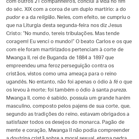
com outros 21 companheiros, conclui a vida no fim
do séc. XIX com a coroa de um duplo martírio: a do
pudor
e a da
religião
. Neles, com efeito, se cumpriu o
que na Liturgia desta segunda-feira nos diz Jesus
Cristo: “No mundo, tereis tribulações. Mas tende
coragem! Eu venci o mundo!” O beato Carlos e os que
com ele foram martirizados pertenciam à corte de
Mwanga II, rei de Buganda de 1884 a 1897 que
empreendeu uma feroz perseguição contra os
cristãos, vistos como uma ameaça para o reino
ugandês. No entanto, não foi apenas o ódio à
fé
o que
os levou à morte; foi também o ódio à santa
pureza
.
Mwanga II, como é sabido, possuía um grande harém
masculino, composto pelos pajens de sua corte, que,
segundo as tradições do reino, estavam obrigados a
satisfazer todos os desejos do monarca. Pagão de
mente e coração, Mwanga II não podia compreender
a doutrina cristã sobre a moral sexual, eterna pedra