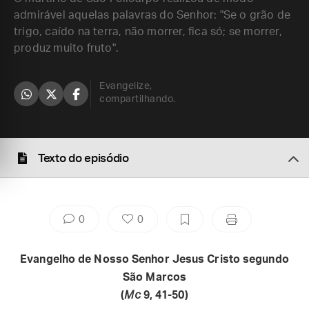
admirável aquelas palavras do Senhor: "Se o grão de
trigo, caído na terra, não morrer, fica só; se morrer,
produz muito fruto".
Evangelize,
compartilhando.
Texto do episódio
0
0
Evangelho de Nosso Senhor Jesus Cristo segundo
São Marcos
(
Mc
9, 41-50)