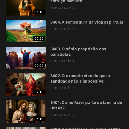
serviço humilde
HOMILIA DIÁRIA
05:10
3404. A semeadura da vida espiritual
HOMILIA DIÁRIA
05:25
3403. O sábio propósito das
parábolas
HOMILIA DIÁRIA
05:05
3402. O exemplo vivo de que a
santidade não é impossível
HOMILIA DIÁRIA
07:16
3401. Como fazer parte da família de
Jesus?
HOMILIA DIÁRIA
05:19