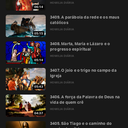
HOMILIA DIÁRIA
06:14
3409. A parábola da rede e os maus
católicos
HOMILIA DIÁRIA
05:15
3408. Marta, Maria e Lázaro e o
progresso espiritual
HOMILIA DIÁRIA
05:14
3407. O joio e o trigo no campo da
Igreja
HOMILIA DIÁRIA
05:43
3406. A força da Palavra de Deus na
vida de quem crê
HOMILIA DIÁRIA
04:37
3405. São Tiago e o caminho do