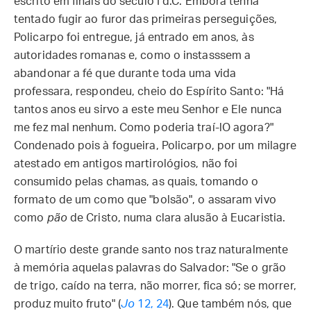
escrito em finais do século I d.C. Embora tenha
tentado fugir ao furor das primeiras perseguições,
Policarpo foi entregue, já entrado em anos, às
autoridades romanas e, como o instasssem a
abandonar a fé que durante toda uma vida
professara, respondeu, cheio do Espírito Santo: "Há
tantos anos eu sirvo a este meu Senhor e Ele nunca
me fez mal nenhum. Como poderia traí-lO agora?"
Condenado pois à fogueira, Policarpo, por um milagre
atestado em antigos martirológios, não foi
consumido pelas chamas, as quais, tomando o
formato de um como que "bolsão", o assaram vivo
como
pão
de Cristo, numa clara alusão à Eucaristia.
O martírio deste grande santo nos traz naturalmente
à memória aquelas palavras do Salvador: "Se o grão
de trigo, caído na terra, não morrer, fica só; se morrer,
produz muito fruto" (
Jo
12, 24
). Que também nós, que