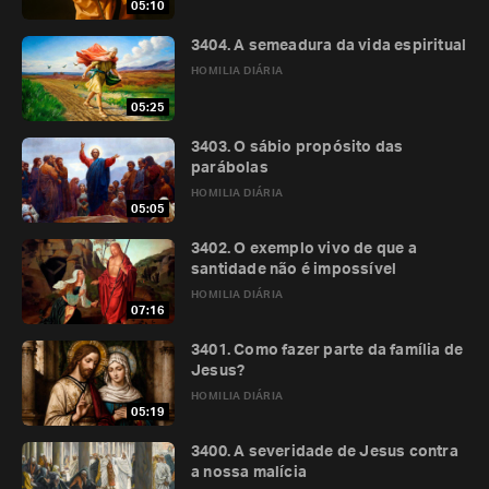
05:10
3404. A semeadura da vida espiritual
HOMILIA DIÁRIA
05:25
3403. O sábio propósito das
parábolas
HOMILIA DIÁRIA
05:05
3402. O exemplo vivo de que a
santidade não é impossível
HOMILIA DIÁRIA
07:16
3401. Como fazer parte da família de
Jesus?
HOMILIA DIÁRIA
05:19
3400. A severidade de Jesus contra
a nossa malícia