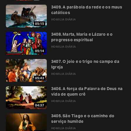
3409. A parábola da rede e os maus
católicos
HOMILIA DIÁRIA
05:15
3408. Marta, Maria e Lázaro e o
progresso espiritual
HOMILIA DIÁRIA
05:14
3407. O joio e o trigo no campo da
Igreja
HOMILIA DIÁRIA
05:43
3406. A força da Palavra de Deus na
vida de quem crê
HOMILIA DIÁRIA
04:37
3405. São Tiago e o caminho do
serviço humilde
HOMILIA DIÁRIA