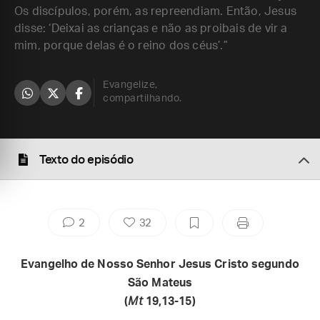
Os discípulos, porém, as repreendiam. Então, Jesus
disse: ‘Deixai as crianças e não as proibais de vir a
mim, porque delas é o reino dos céus’.”
Evangelize,
compartilhando.
Texto do episódio
2
32
Evangelho de Nosso Senhor Jesus Cristo segundo
São Mateus
(
Mt
19,13-15)