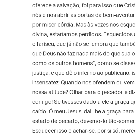
oferece a salvação, foi para isso que Cri
nós e nos abrir as portas da bem-aventur
por misericórdia. Mas às vezes nos esqu
divina, estaríamos perdidos. Esquecido
o fariseu, que já não se lembra que també
que Deus não faz nada mais do que sua 
como os outros homens”, como se dissess
justiça, e que dê o inferno ao publicano, 
insensatez! Quando nos ofendem ou vemos
nossa atitude? Olhar para o pecador e di
comigo! Se tivesses dado a ele a graça q
caído. Ó meu Jesus, dai-lhe a graça par
estado de pecado, devemo-lo tão-somente
Esquecer isso e achar-se, por si só, mer