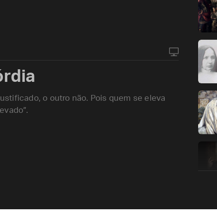
órdia
justificado, o outro não. Pois quem se eleva
levado”.