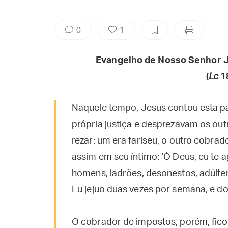
0
1
Evangelho de Nosso Senhor J
(
Lc
1
Naquele tempo, Jesus contou esta p
própria justiça e desprezavam os ou
rezar: um era fariseu, o outro cobrad
assim em seu íntimo: ‘Ó Deus, eu te
homens, ladrões, desonestos, adúlt
Eu jejuo duas vezes por semana, e do
O cobrador de impostos, porém, ficou 