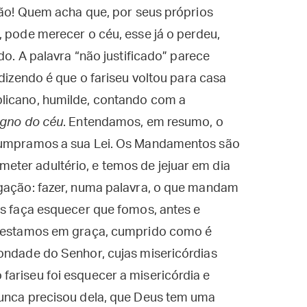
ição! Quem acha que, por seus próprios
, pode merecer o céu, esse já o perdeu,
do. A palavra “não justificado” parece
 dizendo é que o fariseu voltou para casa
blicano, humilde, contando com a
igno do céu
. Entendamos, em resumo, o
 cumpramos a sua Lei. Os Mandamentos são
ter adultério, e temos de jejuar em dia
igação: fazer, numa palavra, o que mandam
os faça esquecer que fomos, antes e
je estamos em graça, cumprido como é
bondade do Senhor, cujas misericórdias
ariseu foi esquecer a misericórdia e
nunca precisou dela, que Deus tem uma