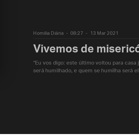
Homilia Diária
08:27
13 Mar 2021
Vivemos de miseric
“Eu vos digo: este último voltou para casa 
será humilhado, e quem se humilha será e