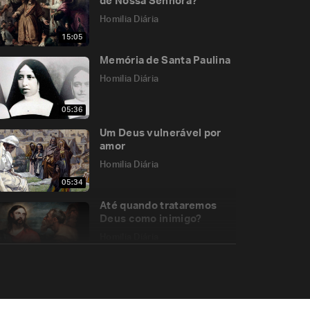
de Nossa Senhora?
Homilia Diária
15:05
Memória de Santa Paulina
Homilia Diária
05:36
Um Deus vulnerável por
amor
Homilia Diária
05:34
Até quando trataremos
Deus como inimigo?
Homilia Diária
05:02
Ide, antes, às ovelhas
perdidas!