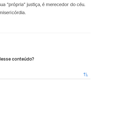
sua “própria” justiça, é merecedor do céu.
isericórdia.
desse conteúdo?
enviar