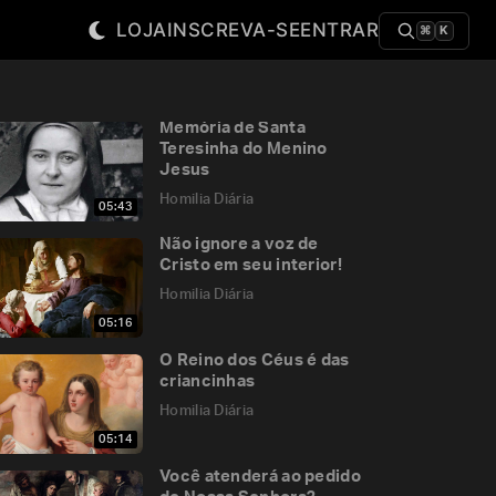
LOJA
INSCREVA-SE
ENTRAR
⌘
K
Memória de Santa
Teresinha do Menino
Jesus
Homilia Diária
05:43
Não ignore a voz de
Cristo em seu interior!
Homilia Diária
05:16
O Reino dos Céus é das
criancinhas
Homilia Diária
05:14
Você atenderá ao pedido