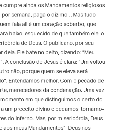
le cumpre ainda os Mandamentos religiosos
ezes por semana, paga o dízimo… Mas tudo
quem fala ali é um coração soberbo, que
para baixo, esquecido de que também ele, o
sericórdia de Deus. O publicano, por seu
r dela. Ele bate no peito, dizendo: “Meu
. A conclusão de Jesus é clara: “Um voltou
 outro não, porque quem se eleva será
ado”. Entendamos melhor. Com o pecado de
orte, merecedores da condenação. Uma vez
 do momento em que distinguimos o certo do
ra um preceito divino e pecamos, tornamo-
es do inferno. Mas, por misericórdia, Deus
ece aos meus Mandamentos”. Deus nos