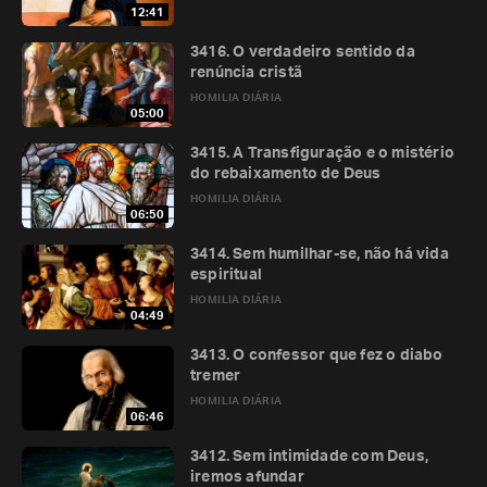
12:41
3416. O verdadeiro sentido da
renúncia cristã
HOMILIA DIÁRIA
05:00
3415. A Transfiguração e o mistério
do rebaixamento de Deus
HOMILIA DIÁRIA
06:50
3414. Sem humilhar-se, não há vida
espiritual
HOMILIA DIÁRIA
04:49
3413. O confessor que fez o diabo
tremer
HOMILIA DIÁRIA
06:46
3412. Sem intimidade com Deus,
iremos afundar