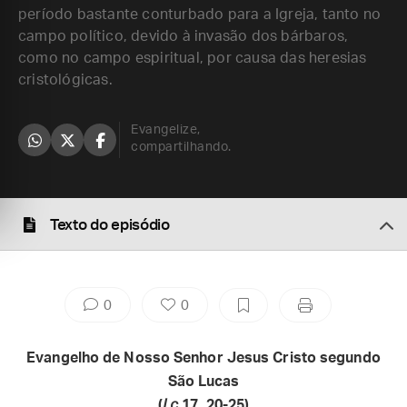
período bastante conturbado para a Igreja, tanto no
campo político, devido à invasão dos bárbaros,
como no campo espiritual, por causa das heresias
cristológicas.
Evangelize,
compartilhando.
Texto do episódio
0
0
Evangelho de Nosso Senhor Jesus Cristo segundo
São Lucas
(
Lc
17, 20-25)