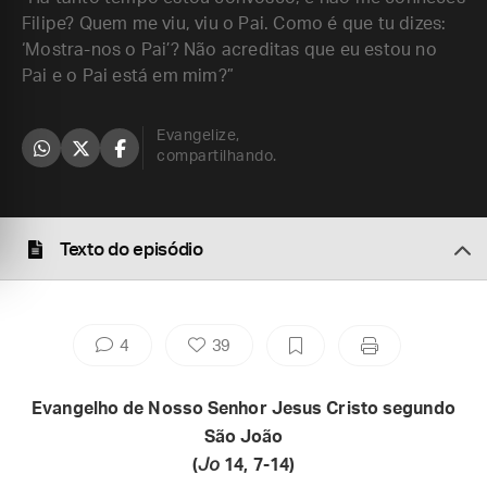
Filipe? Quem me viu, viu o Pai. Como é que tu dizes:
‘Mostra-nos o Pai’? Não acreditas que eu estou no
Pai e o Pai está em mim?”
Evangelize,
compartilhando.
Texto do episódio
4
39
Evangelho de Nosso Senhor Jesus Cristo segundo
São João
(
Jo
14, 7-14)