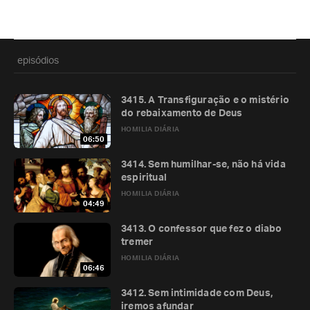
episódios
3415. A Transfiguração e o mistério
do rebaixamento de Deus
HOMILIA DIÁRIA
06:50
3414. Sem humilhar-se, não há vida
espiritual
HOMILIA DIÁRIA
04:49
3413. O confessor que fez o diabo
tremer
HOMILIA DIÁRIA
06:46
3412. Sem intimidade com Deus,
iremos afundar