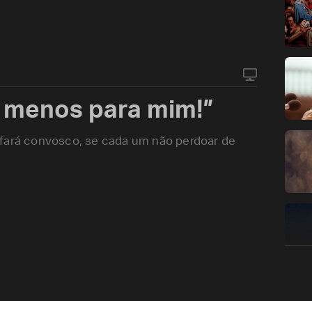
, menos para mim!”
 fará convosco, se cada um não perdoar de