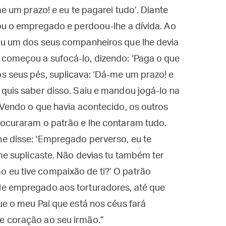
me um prazo! e eu te pagarei tudo’. Diante
ou o empregado e perdoou-lhe a dívida. Ao
ou um dos seus companheiros que lhe devia
começou a sufocá-lo, dizendo: ‘Paga o que
s seus pés, suplicava: ‘Dá-me um prazo! e
quis saber disso. Saiu e mandou jogá-lo na
 Vendo o que havia acontecido, os outros
rocuraram o patrão e lhe contaram tudo.
e disse: ‘Empregado perverso, eu te
 me suplicaste. Não devias tu também ter
 eu tive compaixão de ti?’ O patrão
le empregado aos torturadores, até que
ue o meu Pai que está nos céus fará
e coração ao seu irmão.”