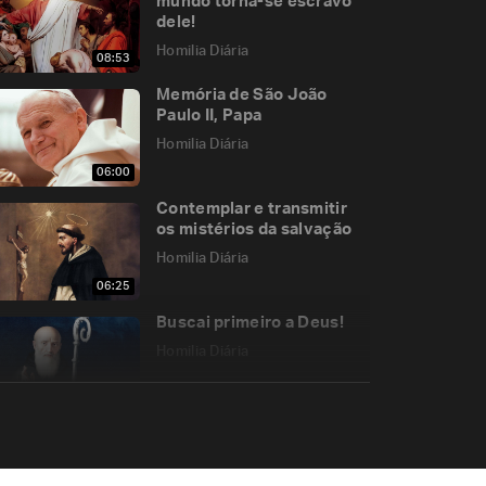
mundo torna-se escravo
dele!
Homilia Diária
08:53
Memória de São João
Paulo II, Papa
Homilia Diária
06:00
Contemplar e transmitir
os mistérios da salvação
Homilia Diária
06:25
Buscai primeiro a Deus!
Homilia Diária
06:07
A vós, ó Deus, louvamos!
Homilia Diária