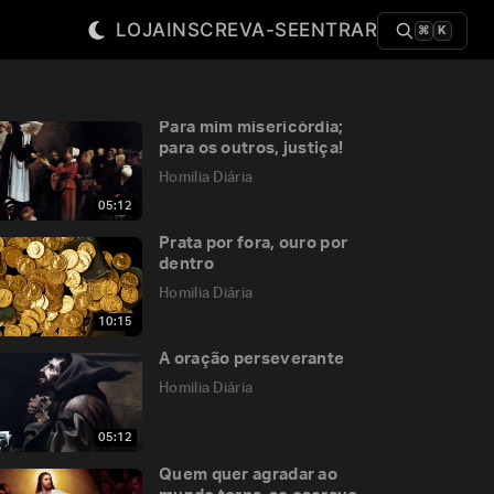
LOJA
INSCREVA-SE
ENTRAR
⌘
K
Para mim misericórdia;
para os outros, justiça!
Homilia Diária
05:12
Prata por fora, ouro por
dentro
Homilia Diária
10:15
A oração perseverante
Homilia Diária
05:12
Quem quer agradar ao