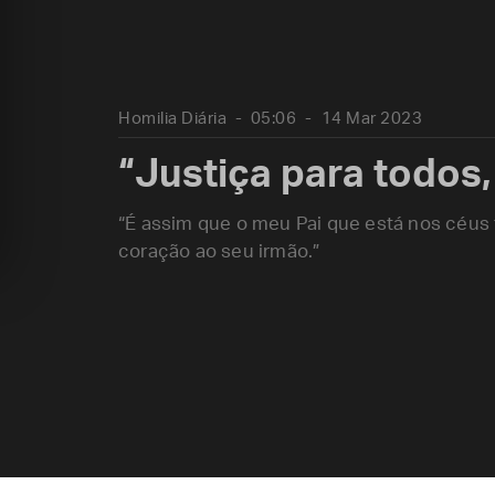
Homilia Diária
05:06
14 Mar 2023
“Justiça para todos
“É assim que o meu Pai que está nos céus
coração ao seu irmão.”