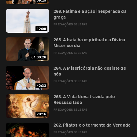
09:29
266. Fátima e a ação inesperada da
graça
PREGAÇÕES SELETAS
12:09
265. A batalha espiritual e a Divina
Misericórdia
PREGAÇÕES SELETAS
01:00:26
264. A Misericórdia não desiste de
nós
PREGAÇÕES SELETAS
42:33
263. A Vida Nova trazida pelo
Ressuscitado
PREGAÇÕES SELETAS
20:16
262. Pilatos e o tormento da Verdade
PREGAÇÕES SELETAS