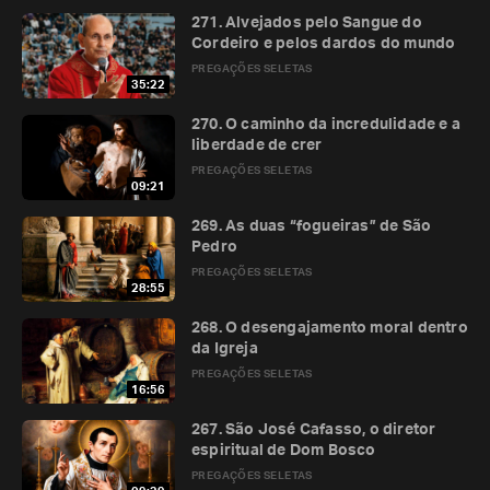
271. Alvejados pelo Sangue do
Cordeiro e pelos dardos do mundo
PREGAÇÕES SELETAS
35:22
270. O caminho da incredulidade e a
liberdade de crer
PREGAÇÕES SELETAS
09:21
269. As duas “fogueiras” de São
Pedro
PREGAÇÕES SELETAS
28:55
268. O desengajamento moral dentro
da Igreja
PREGAÇÕES SELETAS
16:56
267. São José Cafasso, o diretor
espiritual de Dom Bosco
PREGAÇÕES SELETAS