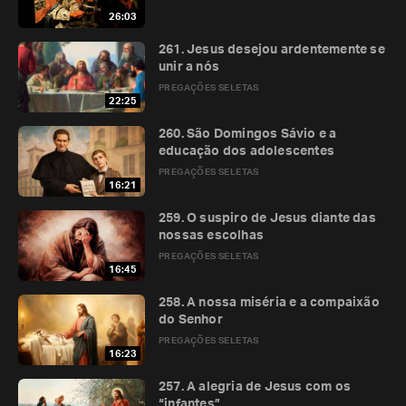
26:03
261. Jesus desejou ardentemente se
unir a nós
PREGAÇÕES SELETAS
22:25
260. São Domingos Sávio e a
educação dos adolescentes
PREGAÇÕES SELETAS
16:21
259. O suspiro de Jesus diante das
nossas escolhas
PREGAÇÕES SELETAS
16:45
258. A nossa miséria e a compaixão
do Senhor
PREGAÇÕES SELETAS
16:23
257. A alegria de Jesus com os
“infantes”