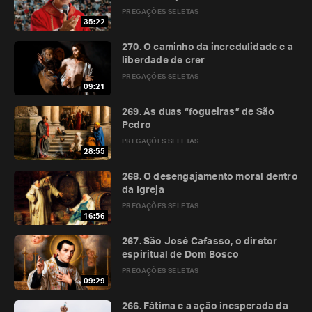
PREGAÇÕES SELETAS
35:22
270. O caminho da incredulidade e a
liberdade de crer
PREGAÇÕES SELETAS
09:21
269. As duas “fogueiras” de São
Pedro
PREGAÇÕES SELETAS
28:55
268. O desengajamento moral dentro
da Igreja
PREGAÇÕES SELETAS
16:56
267. São José Cafasso, o diretor
espiritual de Dom Bosco
PREGAÇÕES SELETAS
09:29
266. Fátima e a ação inesperada da