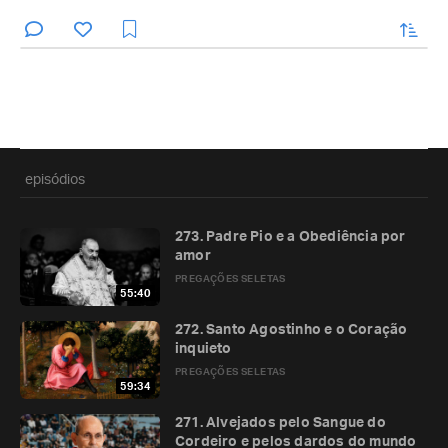
enviar
episódios
273. Padre Pio e a Obediência por
amor
PREGAÇÕES SELETAS
55:40
272. Santo Agostinho e o Coração
inquieto
PREGAÇÕES SELETAS
59:34
271. Alvejados pelo Sangue do
Cordeiro e pelos dardos do mundo