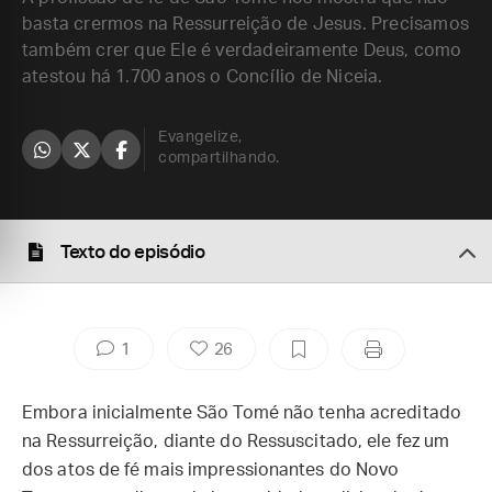
basta crermos na Ressurreição de Jesus. Precisamos
também crer que Ele é verdadeiramente Deus, como
atestou há 1.700 anos o Concílio de Niceia.
Evangelize,
compartilhando.
Texto do episódio
1
26
Embora inicialmente São Tomé não tenha acreditado
na Ressurreição, diante do Ressuscitado, ele fez um
dos atos de fé mais impressionantes do Novo