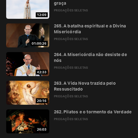
graça
PREGAÇÕES SELETAS
12:09
265. A batalha espiritual e a Divina
Misericórdia
PREGAÇÕES SELETAS
01:00:26
264. A Misericórdia não desiste de
nós
PREGAÇÕES SELETAS
42:33
263. A Vida Nova trazida pelo
Ressuscitado
PREGAÇÕES SELETAS
20:16
262. Pilatos e o tormento da Verdade
PREGAÇÕES SELETAS
26:03