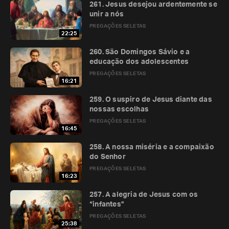
261. Jesus desejou ardentemente se
unir a nós
PREGAÇÕES SELETAS
22:25
260. São Domingos Sávio e a
educação dos adolescentes
PREGAÇÕES SELETAS
16:21
259. O suspiro de Jesus diante das
nossas escolhas
PREGAÇÕES SELETAS
16:45
258. A nossa miséria e a compaixão
do Senhor
PREGAÇÕES SELETAS
16:23
257. A alegria de Jesus com os
“infantes”
PREGAÇÕES SELETAS
25:38