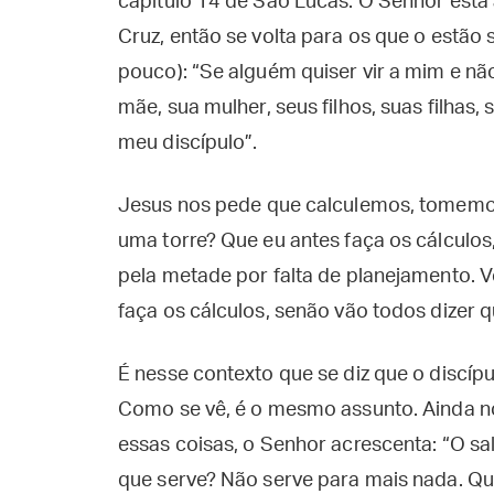
capítulo 14 de São Lucas. O Senhor está
Cruz, então se volta para os que o estão
pouco): “Se alguém quiser vir a mim e nã
mãe, sua mulher, seus filhos, suas filhas,
meu discípulo”.
Jesus nos pede que calculemos, tomemos
uma torre? Que eu antes faça os cálculos
pela metade por falta de planejamento. V
faça os cálculos, senão vão todos dizer 
É nesse contexto que se diz que o discíp
Como se vê, é o mesmo assunto. Ainda no
essas coisas, o Senhor acrescenta: “O sa
que serve? Não serve para mais nada. Qu