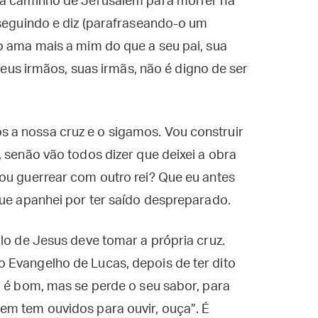
 a caminho de Jerusalém para morrer na
 seguindo e diz (parafraseando-o um
o ama mais a mim do que a seu pai, sua
 seus irmãos, suas irmãs, não é digno de ser
 a nossa cruz e o sigamos. Vou construir
, senão vão todos dizer que deixei a obra
ou guerrear com outro rei? Que eu antes
que apanhei por ter saído despreparado.
ulo de Jesus deve tomar a própria cruz.
 Evangelho de Lucas, depois de ter dito
l é bom, mas se perde o seu sabor, para
em tem ouvidos para ouvir, ouça”. É