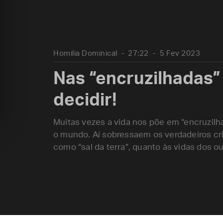
Homilia Dominical
27:22
5 Fev 2023
Nas “encruzilhadas”
decidir!
Muitas vezes a vida nos põe em “encruzilha
o mundo. Aí sobressaem os verdadeiros cri
como “sal da terra”, quanto às vidas dos o