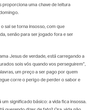
 proporciona uma chave de leitura
 domingo.
se o sal se torna insosso, com que
da, senão para ser jogado fora e ser
e ama Jesus de verdade, está carregando a
urados sois vós quando vos perseguirem”,
palavras, um preço a ser pago por quem
gue corre o perigo de perder o sabor e
 um significado básico: a vida fica insossa.
á querendo dizer de fato? Ora, vida não