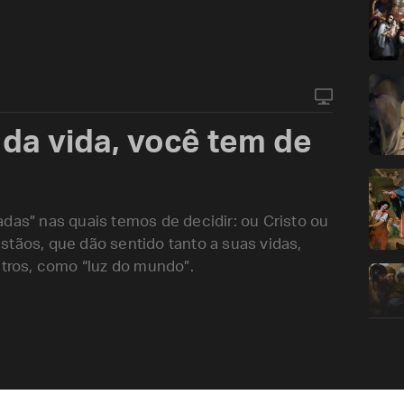
 da vida, você tem de
das” nas quais temos de decidir: ou Cristo ou
stãos, que dão sentido tanto a suas vidas,
utros, como “luz do mundo”.