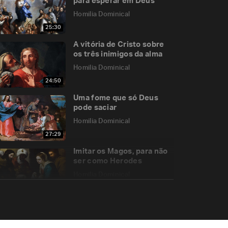
para esperar em Deus
Homilia Dominical
25:30
A vitória de Cristo sobre
os três inimigos da alma
Homilia Dominical
24:50
Uma fome que só Deus
pode saciar
Homilia Dominical
27:29
Imitar os Magos, para não
ser como Herodes
Homilia Dominical
23:00
Jesus Cristo não aboliu
os Mandamentos!