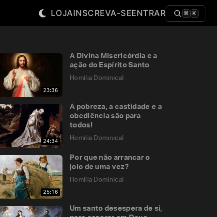
LOJA
INSCREVA-SE
ENTRAR
⌘
K
A Divina Misericórdia e a
ação do Espírito Santo
Homilia Dominical
23:36
A pobreza, a castidade e a
obediência são para
todos!
Homilia Dominical
24:34
Por que não arrancar o
joio de uma vez?
Homilia Dominical
25:16
Um santo desespera de si,