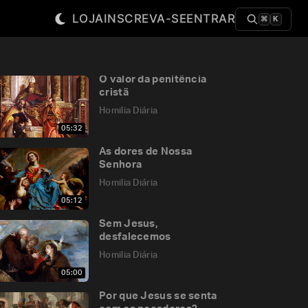
LOJA
INSCREVA-SE
ENTRAR
⌘
K
O valor da penitência
cristã
Homilia Diária
05:32
As dores de Nossa
Senhora
Homilia Diária
05:12
Sem Jesus,
desfalecemos
Homilia Diária
05:00
Por que Jesus se senta