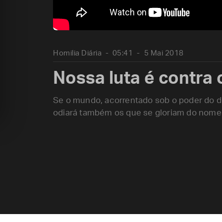
Homilia Diária
05:41
5 Mai 2018
Nossa luta é contra
Se o mundo, acorrentado sob o poder do d
odiará também os que se gloriam do nome 