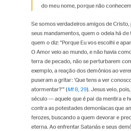
do meu nome, porque não conhecem 
Se somos verdadeiros amigos de Cristo
seus mandamentos, quem o odeia há de 
quem o diz: “Porque Eu vos escolhi e apa
O Amor veio ao mundo, e não havia como
terra de pecado, não se perturbarem com
exemplo, a reação dos demônios ao verem
puseram a gritar: ‘Que tens a ver conosco
atormentar?’” (
Mt
8, 29
). Jesus veio, poi
século — aquele que é pai da mentira e h
contra as potestades demoníacas que an
ferozes, buscando a quem devorar e prec
eterna. Ao enfrentar Satanás e seus dem