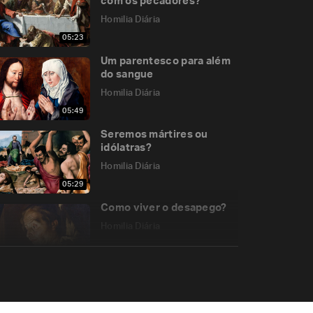
com os pecadores?
Homilia Diária
05:23
Um parentesco para além
do sangue
Homilia Diária
05:49
Seremos mártires ou
idólatras?
Homilia Diária
05:29
Como viver o desapego?
Homilia Diária
05:12
Festa dos Santos
Inocentes