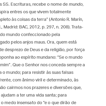
as SS. Escrituras, recebe o nome de
mundo
,
espira entres os que vivem totalmente
eto às coisas da terra” (Antonio R. Marín,
d., Madrid: BAC, 2012, p. 297, n. 208). Trata-
s do mundo confeccionado pela
ugado pelos anjos maus. Ora, quem está
e desprezo de Deus e da religião, por força
e oponha ao espírito mundano: “Se o mundo
 a mim”. Que o Senhor nos conceda sempre a
 o mundo; para resistir às suas falsas
rente, com ânimo viril e determinado, às
 não cairmos nos prazeres e diversões que,
ajudam a ter uma vida santa; para
 o medo insensato do “e o que dirão de