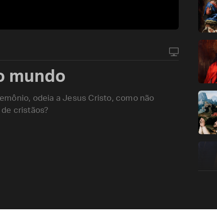
 o mundo
emônio, odeia a Jesus Cristo, como não
de cristãos?