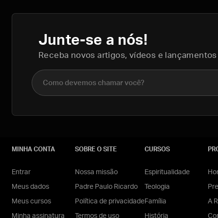
Junte-se a nós!
Receba novos artigos, vídeos e lançamentos
Nome completo
MINHA CONTA
SOBRE O SITE
CURSOS
PR
Entrar
Nossa missão
Espiritualidade
Hom
Meus dados
Padre Paulo Ricardo
Teologia
Pr
Meus cursos
Política de privacidade
Família
A R
Minha assinatura
Termos de uso
História
Con