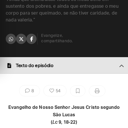
sustento dos pobres, e ainda que entregasse o meu
corpo para ser queimado, se não tiver caridade, de
nada valeria.”
Evangelize,
compartilhando.
Texto do episódio
8
54
Evangelho de Nosso Senhor Jesus Cristo segundo
São Lucas
(
Lc
9, 18-22)