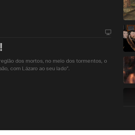
!
 região dos mortos, no meio dos tormentos, o
raão, com Lázaro ao seu lado”.