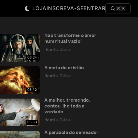
LOJA
INSCREVA-SE
ENTRAR
⌘
K
Não transforme o amor
num ritual vazio!
Homilia Diária
06:24
A meta do cristão
Homilia Diária
06:12
A mulher, tremendo,
contou-lhe toda a
verdade
Homilia Diária
06:53
A parábola do semeador