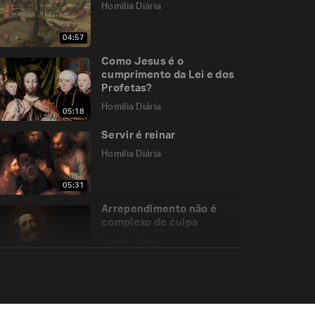
Homilia Diária
04:57
Como Jesus é o
cumprimento da Lei e dos
Profetas?
Homilia Diária
05:18
Servir é reinar
Homilia Diária
05:31
Arrependimento não é
complexo de culpa
Homilia Diária
05:16
Como ocorre o progresso
na vida espiritual?