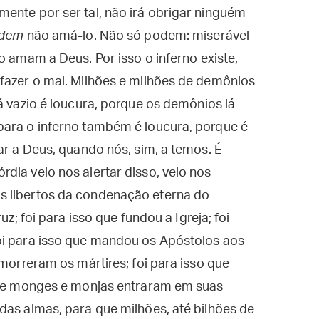
ente por ser tal, não irá obrigar ninguém
dem
não amá-lo. Não só podem: miserável
 amam a Deus. Por isso o inferno existe,
 fazer o mal. Milhões e milhões de demônios
á vazio é loucura, porque os demônios lá
para o inferno também é loucura, porque é
ar a Deus, quando nós, sim, a temos. É
dia veio nos alertar disso, veio nos
s libertos da condenação eterna do
uz; foi para isso que fundou a Igreja; foi
oi para isso que mandou os Apóstolos aos
 morreram os mártires; foi para isso que
 que monges e monjas entraram em suas
das almas, para que milhões, até bilhões de