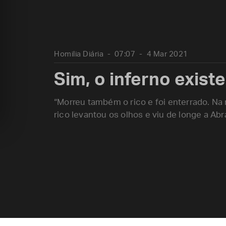
Homilia Diária
07:07
4 Mar 2021
Sim, o inferno existe
“Morreu também o rico e foi enterrado. Na
rico levantou os olhos e viu de longe a Ab