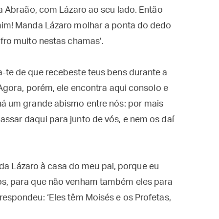
e a Abraão, com Lázaro ao seu lado. Então
 mim! Manda Lázaro molhar a ponta do dedo
ofro muito nestas chamas’.
a-te de que recebeste teus bens durante a
 Agora, porém, ele encontra aqui consolo e
 há um grande abismo entre nós: por mais
ssar daqui para junto de vós, e nem os daí
manda Lázaro à casa do meu pai, porque eu
los, para que não venham também eles para
respondeu: ‘Eles têm Moisés e os Profetas,