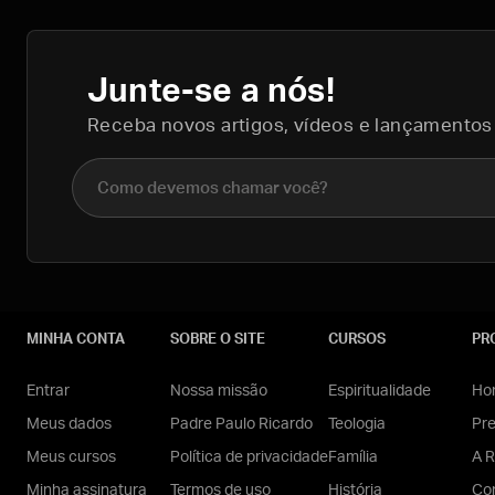
Junte-se a nós!
Receba novos artigos, vídeos e lançamentos
Nome completo
MINHA CONTA
SOBRE O SITE
CURSOS
PR
Entrar
Nossa missão
Espiritualidade
Hom
Meus dados
Padre Paulo Ricardo
Teologia
Pr
Meus cursos
Política de privacidade
Família
A R
Minha assinatura
Termos de uso
História
Con