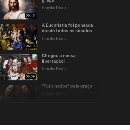
graça
Homilia Diária
05:45
A Eucaristia foi pensada
desde todos os séculos
Homilia Diária
06:19
Chegou a nossa
libertação!
Homilia Diária
05:09
“Turbinados” pela graça
Homilia Diária
09:14
O tal do “discípulo
missionário”