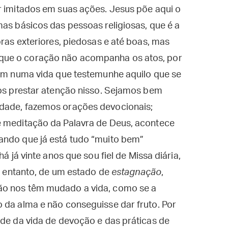
r imitados em suas ações. Jesus põe aqui o
mas básicos das pessoas religiosas, que é a
bras exteriores, piedosas e até boas, mas
que o coração não acompanha os atos, por
tem numa vida que testemunhe aquilo que se
mos prestar atenção nisso. Sejamos bem
edade, fazemos orações devocionais;
e meditação da Palavra de Deus, acontece
ando que já está tudo “muito bem”
á já vinte anos que sou fiel de Missa diária,
no entanto, de um estado de
estagnação
,
ão nos têm mudado a vida, como se a
 da alma e não conseguisse dar fruto. Por
ade da vida de devoção e das práticas de