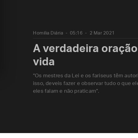
Homilia Diária
05:16
2 Mar 2021
A verdadeira oração
vida
“Os mestres da Lei e os fariseus têm autori
isso, deveis fazer e observar tudo o que e
eles falam e não praticam”.