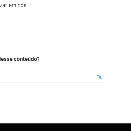
izar em nós.
desse conteúdo?
enviar