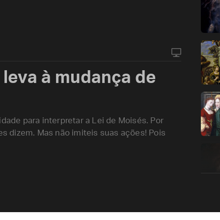
 leva à mudança de
dade para interpretar a Lei de Moisés. Por
les dizem. Mas não imiteis suas ações! Pois