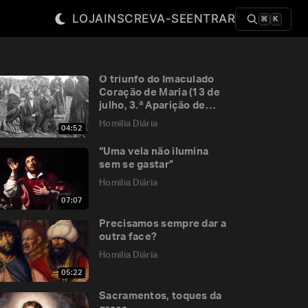
LOJA
INSCREVA-SE
ENTRAR
⌘
K
O triunfo do Imaculado
Coração de Maria (13 de
julho, 3.ª Aparição de
Fátima)
Homilia Diária
04:52
“Uma vela não ilumina
sem se gastar”
Homilia Diária
07:07
Precisamos sempre dar a
outra face?
Homilia Diária
05:22
Sacramentos, toques da