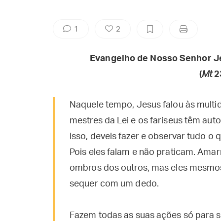
1
2
Evangelho de Nosso Senhor J
(
Mt
2
Naquele tempo, Jesus falou às multid
mestres da Lei e os fariseus têm auto
isso, deveis fazer e observar tudo o 
Pois eles falam e não praticam. Ama
ombros dos outros, mas eles mesmos
sequer com um dedo.
Fazem todas as suas ações só para se