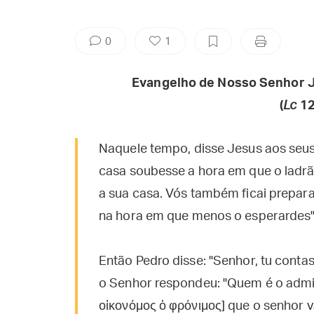
0
1
Evangelho de Nosso Senhor J
(
Lc
12
Naquele tempo, disse Jesus aos seus 
casa soubesse a hora em que o ladrã
a sua casa. Vós também ficai prepar
na hora em que menos o esperardes"
Então Pedro disse: "Senhor, tu conta
o Senhor respondeu: "Quem é o admini
οἰκονόμος ὁ φρόνιμος] que o senhor v