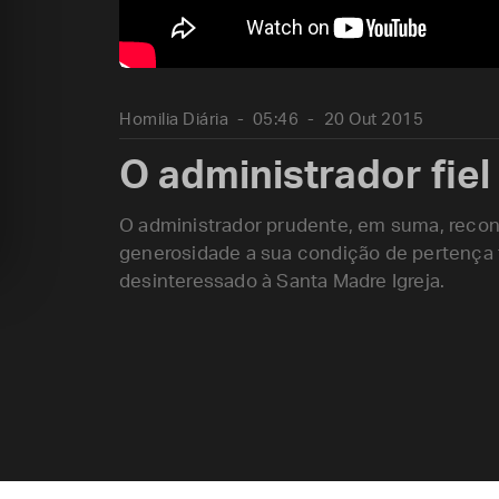
Homilia Diária
05:46
20 Out 2015
O administrador fiel
O administrador prudente, em suma, recon
generosidade a sua condição de pertença t
desinteressado à Santa Madre Igreja.