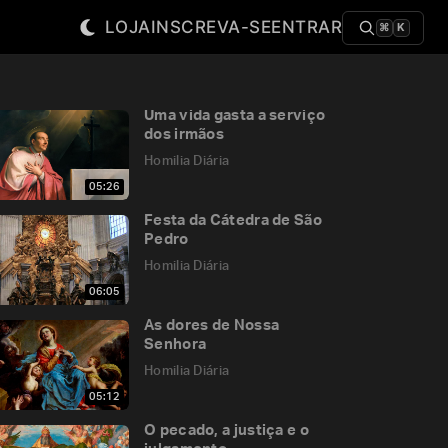
LOJA
INSCREVA-SE
ENTRAR
⌘
K
Uma vida gasta a serviço
dos irmãos
Homilia Diária
05:26
Festa da Cátedra de São
Pedro
Homilia Diária
06:05
As dores de Nossa
Senhora
Homilia Diária
05:12
O pecado, a justiça e o