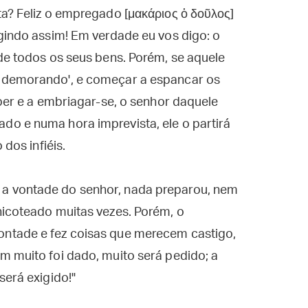
a? Feliz o empregado [μακάριος ὁ δοῦλος]
gindo assim! Em verdade eu vos digo: o
de todos os seus bens. Porém, se aquele
 demorando', e começar a espancar os
eber e a embriagar-se, o senhor daquele
o e numa hora imprevista, ele o partirá
 dos infiéis.
a vontade do senhor, nada preparou, nem
hicoteado muitas vezes. Porém, o
ntade e fez coisas que merecem castigo,
m muito foi dado, muito será pedido; a
será exigido!"