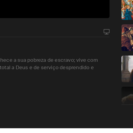
hece a sua pobreza de escravo; vive com
otal a Deus e de serviço desprendido e