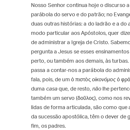
Nosso Senhor continua hoje o discurso a 
parábola do servo e do patrão; no Evang
duas outras histórias: a do ladrão e a do
modo particular aos Apóstolos, quer dize
de administrar a Igreja de Cristo. Sabemo
pergunta a Jesus se esses ensinamentos 
perto, ou também aos demais, às turbas.
passa a contar-nos a parábola do adminis
fala, pois, de um ὁ πιστὸς
οἰκονόμος
ὁ φρό
duma
casa
que, de resto,
não
lhe pertence
também um servo (δοῦλος), como nos reve
lidas de forma articulada, são como que a
da sucessão apostólica, têm o dever de go
fim, os padres.