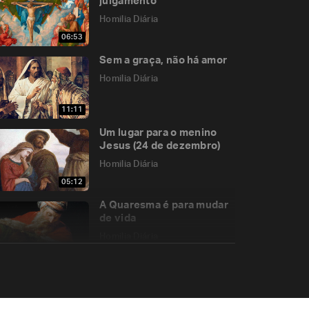
julgamento
Homilia Diária
06:53
Sem a graça, não há amor
Homilia Diária
11:11
Um lugar para o menino
Jesus (24 de dezembro)
Homilia Diária
05:12
A Quaresma é para mudar
de vida
Homilia Diária
05:46
A casa construída sobre a
rocha