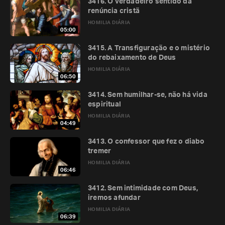
3416. O verdadeiro sentido da
renúncia cristã
HOMILIA DIÁRIA
05:00
3415. A Transfiguração e o mistério
do rebaixamento de Deus
HOMILIA DIÁRIA
06:50
3414. Sem humilhar-se, não há vida
espiritual
HOMILIA DIÁRIA
04:49
3413. O confessor que fez o diabo
tremer
HOMILIA DIÁRIA
06:46
3412. Sem intimidade com Deus,
iremos afundar
HOMILIA DIÁRIA
06:39