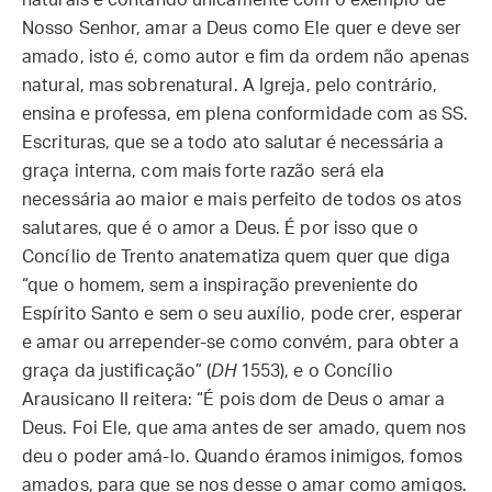
naturais e contando unicamente com o exemplo de
Nosso Senhor, amar a Deus como Ele quer e deve ser
amado, isto é, como autor e fim da ordem não apenas
natural, mas sobrenatural. A Igreja, pelo contrário,
ensina e professa, em plena conformidade com as SS.
Escrituras, que se a todo ato salutar é necessária a
graça interna, com mais forte razão será ela
necessária ao maior e mais perfeito de todos os atos
salutares, que é o amor a Deus. É por isso que o
Concílio de Trento anatematiza quem quer que diga
“que o homem, sem a inspiração preveniente do
Espírito Santo e sem o seu auxílio, pode crer, esperar
e amar ou arrepender-se como convém, para obter a
graça da justificação” (
DH
1553), e o Concílio
Arausicano II reitera: “É pois dom de Deus o amar a
Deus. Foi Ele, que ama antes de ser amado, quem nos
deu o poder amá-lo. Quando éramos inimigos, fomos
amados, para que se nos desse o amar como amigos.