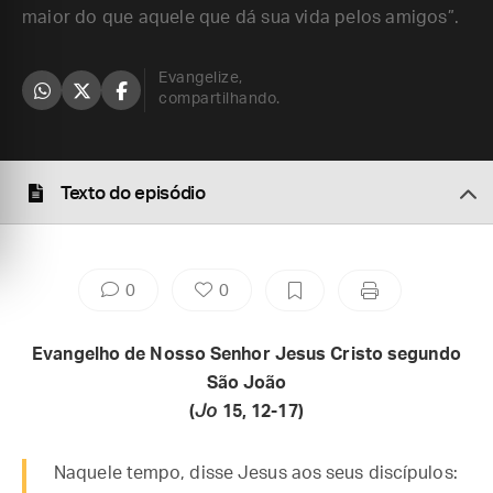
maior do que aquele que dá sua vida pelos amigos”.
Evangelize,
compartilhando.
Texto do episódio
0
0
Evangelho de Nosso Senhor Jesus Cristo segundo
São João
(
Jo
15, 12-17)
Naquele tempo, disse Jesus aos seus discípulos: