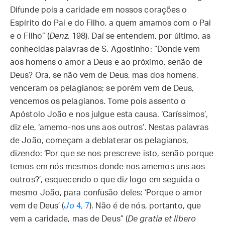
Difunde pois a caridade em nossos corações o
Espírito do Pai e do Filho, a quem amamos com o Pai
e o Filho” (
Denz
. 198). Daí se entendem, por último, as
conhecidas palavras de S. Agostinho: “Donde vem
aos homens o amor a Deus e ao próximo, senão de
Deus? Ora, se não vem de Deus, mas dos homens,
venceram os pelagianos; se porém vem de Deus,
vencemos os pelagianos. Tome pois assento o
Apóstolo João e nos julgue esta causa. ‘Caríssimos’,
diz ele, ‘amemo-nos uns aos outros’. Nestas palavras
de João, começam a deblaterar os pelagianos,
dizendo: ‘Por que se nos prescreve isto, senão porque
temos em nós mesmos donde nos amemos uns aos
outros?’, esquecendo o que diz logo em seguida o
mesmo João, para confusão deles: ‘Porque o amor
vem de Deus’ (
Jo
4, 7
). Não é de nós, portanto, que
vem a caridade, mas de Deus” (
De gratia et libero