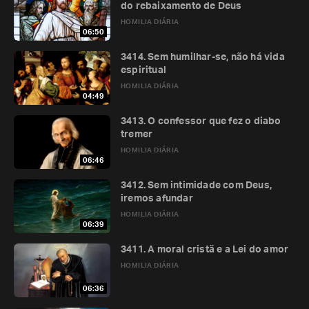
do rebaixamento de Deus
HOMILIA DIÁRIA
06:50
3414. Sem humilhar-se, não há vida
espiritual
HOMILIA DIÁRIA
04:49
3413. O confessor que fez o diabo
tremer
HOMILIA DIÁRIA
06:46
3412. Sem intimidade com Deus,
iremos afundar
HOMILIA DIÁRIA
06:39
3411. A moral cristã e a Lei do amor
HOMILIA DIÁRIA
06:36