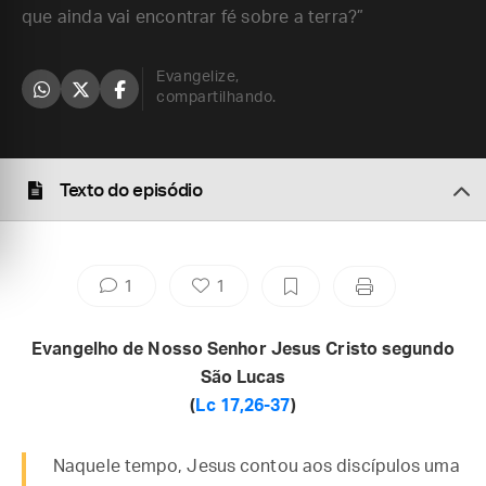
que ainda vai encontrar fé sobre a terra?”
Evangelize,
compartilhando.
Texto do episódio
1
1
Evangelho de Nosso Senhor Jesus Cristo segundo
São Lucas
(
Lc 17,26-37
)
Naquele tempo, Jesus contou aos discípulos uma