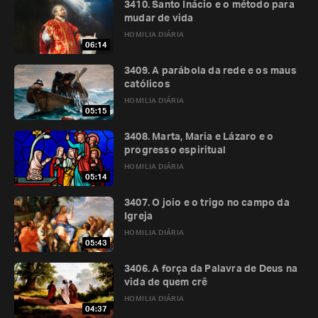
3410. Santo Inácio e o método para
mudar de vida
HOMILIA DIÁRIA
06:14
3409. A parábola da rede e os maus
católicos
HOMILIA DIÁRIA
05:15
3408. Marta, Maria e Lázaro e o
progresso espiritual
HOMILIA DIÁRIA
05:14
3407. O joio e o trigo no campo da
Igreja
HOMILIA DIÁRIA
05:43
3406. A força da Palavra de Deus na
vida de quem crê
HOMILIA DIÁRIA
04:37