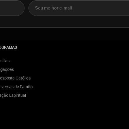
E-mail
OGRAMAS
ilias
egações
esposta Católica
versas de Família
eção Espiritual