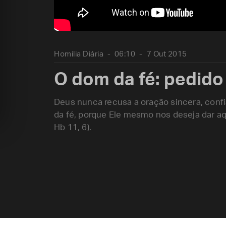
Homilia Diária
06:10
7 Out 2015
O dom da fé: pedido 
Deus nunca recusa a oração sincera, conf
da fé, porque Ele mesmo nos deseja dar aqu
Hb 11, 6).