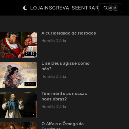
LOJA
INSCREVA-SE
ENTRAR
⌘
K
A curiosidade de Herodes
Homilia Diária
04:59
E se Deus agisse como
nós?
Homilia Diária
05:09
Têm mérito as nossas
boas obras?
Homilia Diária
06:52
O Alfa e o Ômega da