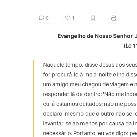
0
1
Evangelho de Nosso Senhor J
(
Lc
11
Naquele tempo, disse Jesus aos seus
for procurá-lo à meia-noite e lhe dis
um amigo meu chegou de viagem e nad
responder lá de dentro: 'Não me inco
eu já estamos deitados; não me posso
declaro: mesmo que o outro não se le
levantar-se ao menos por causa da im
necessário. Portanto, eu vos digo: ped