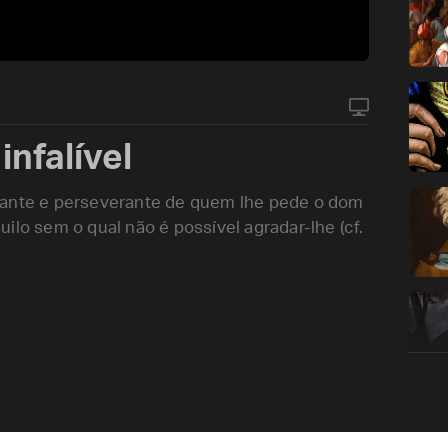
infalível
iante e perseverante de quem lhe pede o dom
ilo sem o qual não é possível agradar-lhe (cf.