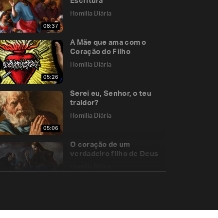
Escritura
Homilia Diária
08:37
A Mãe que ama com o
Coração do Filho
Homilia Diária
05:26
Serei eu, Senhor, o teu
traidor?
Homilia Diária
05:06
O coração de um
verdadeiro filho de Deus
Homilia Diária
05:26
A importância da cruz
Homilia Diária