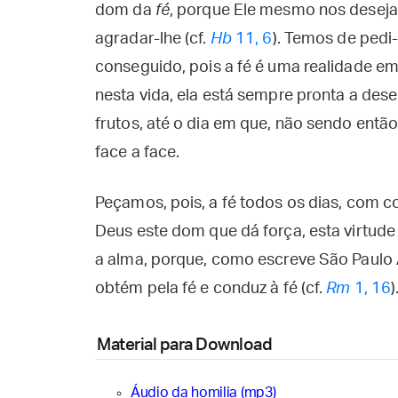
dom da
fé
, porque Ele mesmo nos deseja 
agradar-lhe (cf.
Hb
11, 6
). Temos de pedi
conseguido, pois a fé é uma realidade e
nesta vida, ela está sempre pronta a des
frutos, até o dia em que, não sendo ent
face a face.
Peçamos, pois, a fé todos os dias, com 
Deus este dom que dá força, esta virtude 
a alma, porque, como escreve São Paulo A
obtém pela fé e conduz à fé (cf.
Rm
1, 16
)
Material para Download
Áudio da homilia (mp3)