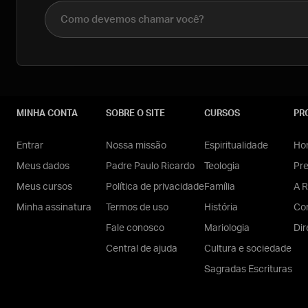
Nome completo
MINHA CONTA
SOBRE O SITE
CURSOS
PR
Entrar
Nossa missão
Espiritualidade
Hom
Meus dados
Padre Paulo Ricardo
Teologia
Pr
Meus cursos
Política de privacidade
Família
A R
Minha assinatura
Termos de uso
História
Con
Fale conosco
Mariologia
Dir
Central de ajuda
Cultura e sociedade
Sagradas Escrituras