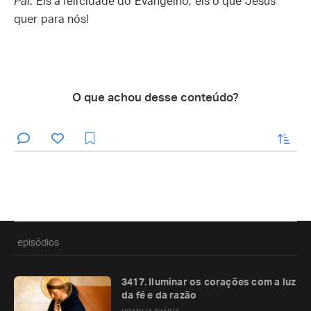
Pai
. Eis a felicidade do Evangelho, eis o que Jesus
quer para nós!
O que achou desse conteúdo?
enviar
episódios
3417. Iluminar os corações com a luz
da fé e da razão