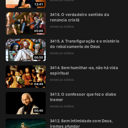
HOMILIA DIÁRIA
12:41
3416. O verdadeiro sentido da
renúncia cristã
HOMILIA DIÁRIA
05:00
3415. A Transfiguração e o mistério
do rebaixamento de Deus
HOMILIA DIÁRIA
06:50
3414. Sem humilhar-se, não há vida
espiritual
HOMILIA DIÁRIA
04:49
3413. O confessor que fez o diabo
tremer
HOMILIA DIÁRIA
06:46
3412. Sem intimidade com Deus,
iremos afundar