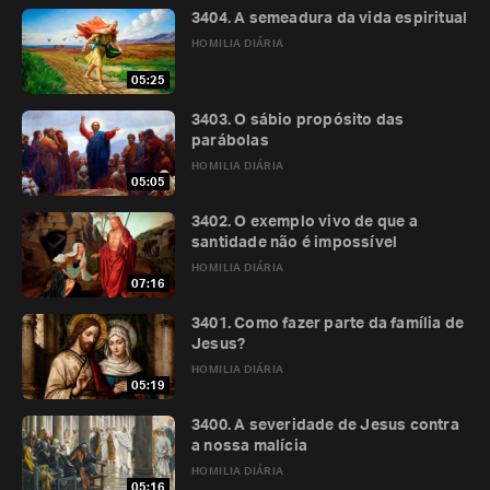
3404. A semeadura da vida espiritual
HOMILIA DIÁRIA
05:25
3403. O sábio propósito das
parábolas
HOMILIA DIÁRIA
05:05
3402. O exemplo vivo de que a
santidade não é impossível
HOMILIA DIÁRIA
07:16
3401. Como fazer parte da família de
Jesus?
HOMILIA DIÁRIA
05:19
3400. A severidade de Jesus contra
a nossa malícia
HOMILIA DIÁRIA
05:16