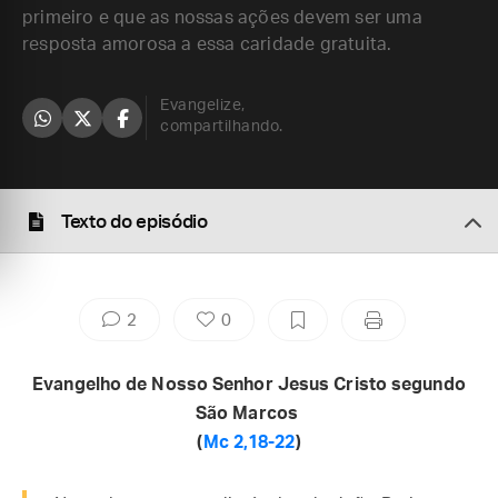
primeiro e que as nossas ações devem ser uma
resposta amorosa a essa caridade gratuita.
Evangelize,
compartilhando.
Texto do episódio
2
0
Evangelho de Nosso Senhor Jesus Cristo segundo
São Marcos
(
Mc 2,18-22
)