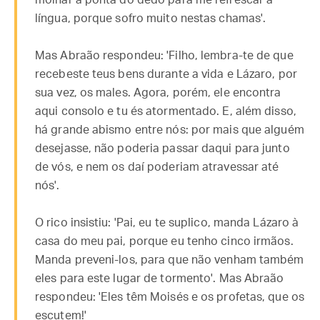
molhar a ponta do dedo para me refrescar a
língua, porque sofro muito nestas chamas'.
Mas Abraão respondeu: 'Filho, lembra-te de que
recebeste teus bens durante a vida e Lázaro, por
sua vez, os males. Agora, porém, ele encontra
aqui consolo e tu és atormentado. E, além disso,
há grande abismo entre nós: por mais que alguém
desejasse, não poderia passar daqui para junto
de vós, e nem os daí poderiam atravessar até
nós'.
O rico insistiu: 'Pai, eu te suplico, manda Lázaro à
casa do meu pai, porque eu tenho cinco irmãos.
Manda preveni-los, para que não venham também
eles para este lugar de tormento'. Mas Abraão
respondeu: 'Eles têm Moisés e os profetas, que os
escutem!'