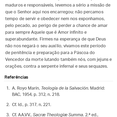
maduros e responsáveis, levemos a sério a missão de
que o Senhor aqui nos encarregou; não percamos
tempo de servir e obedecer nem nos exponhamos,
pelo pecado, ao perigo de perder a chance de amar
para sempre Aquele que é Amor infinito e
superabundante. Firmes na esperança de que Deus
não nos negará o seu auxílio, vivamos este período
de penitência e preparação para a Páscoa do
Vencedor da morte lutando também nós, com jejuns e
orações, contra a serpente infernal e seus sequazes.
Referências
A. Royo Marín,
Teología de la Salvación
. Madrid:
BAC, 1954, p. 312, n. 218.
Cf. Id., p. 317, n. 221.
Cf. AA.VV.,
Sacræ Theologiæ Summa
. 2.ª ed.,