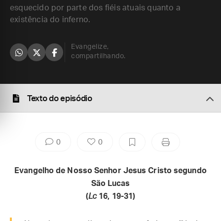
esquecido por parte dos fiéis atuais quanto a
existência do inferno.
Evangelize,
compartilhando.
Texto do episódio
0
0
Evangelho de Nosso Senhor Jesus Cristo segundo
São Lucas
(
Lc
16, 19-31)