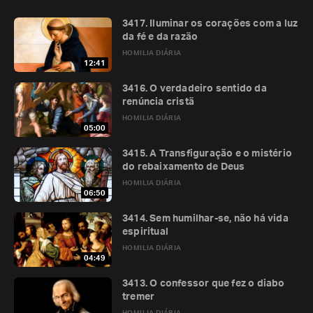
3417. Iluminar os corações com a luz
da fé e da razão
HOMILIA DIÁRIA
12:41
3416. O verdadeiro sentido da
renúncia cristã
HOMILIA DIÁRIA
05:00
3415. A Transfiguração e o mistério
do rebaixamento de Deus
HOMILIA DIÁRIA
06:50
3414. Sem humilhar-se, não há vida
espiritual
HOMILIA DIÁRIA
04:49
3413. O confessor que fez o diabo
tremer