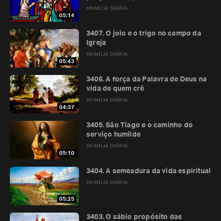
HOMILIA DIÁRIA
05:14
3407. O joio e o trigo no campo da
Igreja
HOMILIA DIÁRIA
05:43
3406. A força da Palavra de Deus na
vida de quem crê
HOMILIA DIÁRIA
04:37
3405. São Tiago e o caminho do
serviço humilde
HOMILIA DIÁRIA
05:10
3404. A semeadura da vida espiritual
HOMILIA DIÁRIA
05:25
3403. O sábio propósito das