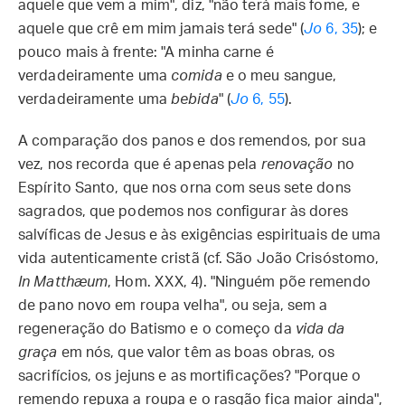
aquele que vem a mim", diz, "não terá mais fome, e
aquele que crê em mim jamais terá sede" (
Jo
6, 35
); e
pouco mais à frente: "A minha carne é
verdadeiramente uma
comida
e o meu sangue,
verdadeiramente uma
bebida
" (
Jo
6, 55
).
A comparação dos panos e dos remendos, por sua
vez, nos recorda que é apenas pela
renovação
no
Espírito Santo, que nos orna com seus sete dons
sagrados, que podemos nos configurar às dores
salvíficas de Jesus e às exigências espirituais de uma
vida autenticamente cristã (cf. São João Crisóstomo,
In Matthæum
, Hom. XXX, 4). "Ninguém põe remendo
de pano novo em roupa velha", ou seja, sem a
regeneração do Batismo e o começo da
vida da
graça
em nós, que valor têm as boas obras, os
sacrifícios, os jejuns e as mortificações? "Porque o
remendo repuxa a roupa e o rasgão fica maior ainda",