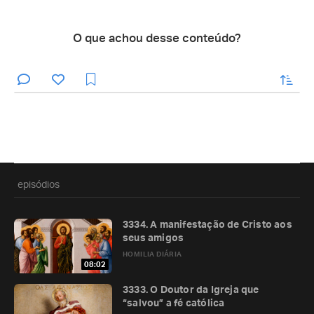
O que achou desse conteúdo?
enviar
episódios
3334. A manifestação de Cristo aos
seus amigos
HOMILIA DIÁRIA
08:02
3333. O Doutor da Igreja que
“salvou” a fé católica